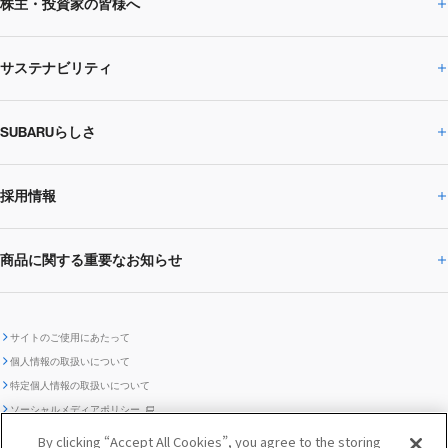
株主・投資家の皆様へ
ニュースルームトップ
SUBARUのありたい姿
トップメッセージ
サステナビリティ
株主・投資家の皆様へトップ
ニュースリリース
トピックス・お知らせ
SUBARU 2025方針
会社概要・役員／CXO一覧
SUBARUらしさ
ひとめでわかる
サステナビリティトップ
閉じる
企業・経営
財務データ
事業所・関係会社
SUBARU
CEOサステナビリティ
SUBARUグループの
採用情報
SUBARUらしさトップ
IRライブラリー
株式情報
SUBARU運動部
メッセージ
サステナビリティ
商品に関する重要なお知らせ
採用情報トップ
SUBARUびと
サステナビリティジャーナル
環境
社会
株主・投資家サポート
個人投資家の皆様へ
閉じる
商品に関する重要なお知らせトップ
新卒採用
中途採用
SUBARUデザイン
SUBARU技報
ガバナンス
社外からの評価
IRカレンダー
電子公告
サイトのご使用にあたって
個人情報の取扱いについて
「SUBARUらしさ」を
SUBARU ハイブリッド車 レスキュ
特定個人情報の取扱いについて
車種別環境情報
ディスクロージャー
SUBARU Lab採用（中途）
航空宇宙カンパニー採用
SUBARUが生み出してきたこと
際立たせる技術
GRI内容索引
TCFD対照表
ー時の取扱い
IRサイト注意事項
ソーシャルメディアポリシー
ポリシー
1.安心と愉しさ
お問い合わせ ／ よくあるご質問
By clicking “Accept All Cookies”, you agree to the storing
「SUBARUらしさ」を