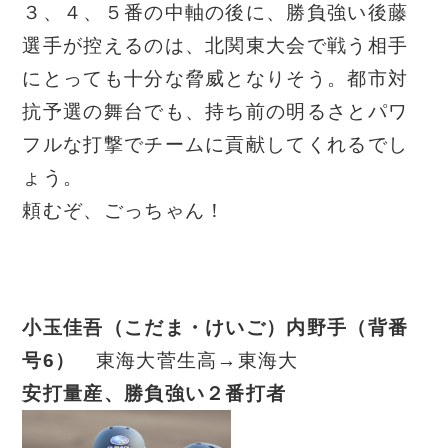
３、４、５番の中軸の後に、勝負強い後藤
選手が控えるのは、北関東大会で戦う相手
にとっても十分な脅威となりそう。都市対
抗
予選の舞台でも、持ち前の明るさとパワ
フルな打撃でチームに貢献してくれるでし
ょう。
頼むぞ、ごっちゃん！
小玉佳吾（こだま・けいご）内野手（背番
号6
）
東海大菅生高→東海大
安打量産、勝負強い２番打者