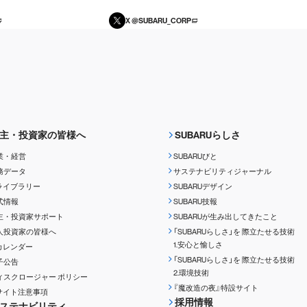
X @SUBARU_CORP
主・投資家の皆様へ
SUBARUらしさ
業・経営
SUBARUびと
務データ
サステナビリティジャーナル
Rライブラリー
SUBARUデザイン
式情報
SUBARU技報
主・投資家サポート
SUBARUが生み出してきたこと
人投資家の皆様へ
「SUBARUらしさ」を
際立たせる技術
1.安心と愉しさ
Rカレンダー
「SUBARUらしさ」を
際立たせる技術
子公告
2.環境技術
ィスクロージャー
ポリシー
『魔改造の夜』特設サイト
Rサイト注意事項
採用情報
ステナビリティ