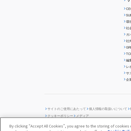
C
S
環
社
ガ
社
G
T
編
レ
サ
企
サイトのご使用にあたって
個人情報の取扱いについて
クッキーポリシー
メディア
© SUBARU CORPORATION
By clicking “Accept All Cookies”, you agree to the storing of cookies