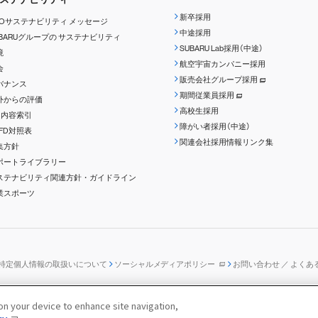
新卒採用
EOサステナビリティ
メッセージ
中途採用
UBARUグループの
サステナビリティ
SUBARU Lab採用（中途）
境
航空宇宙カンパニー採用
会
販売会社グループ採用
バナンス
期間従業員採用
外からの評価
高校生採用
RI内容索引
障がい者採用（中途）
CFD対照表
関連会社採用情報リンク集
集方針
ポートライブラリー
ステナビリティ関連方針・ガイドライン
業スポーツ
特定個人情報の取扱いについて
ソーシャルメディアポリシー
お問い合わせ ／ よくあ
 on your device to enhance site navigation,