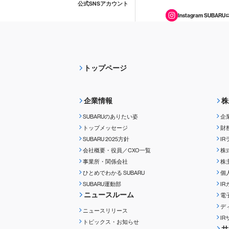
公式SNSアカウント
Instagram SUBARU
トップページ
企業情報
株
SUBARUのありたい姿
企
トップメッセージ
財
SUBARU 2025方針
I
会社概要・役員／CXO一覧
株
事業所・関係会社
株
ひとめでわかる
SUBARU
個
SUBARU運動部
I
ニュースルーム
電
デ
ニュースリリース
I
トピックス・お知らせ
サ