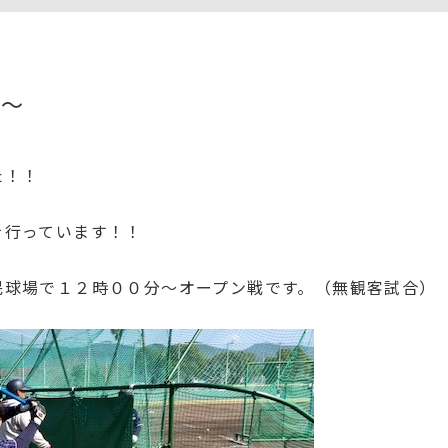
目～
た！！
を行っています！！
民球場で１２時００分～オープン戦です。（無観客試合）