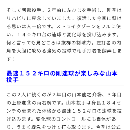
そして阿部投手。２年前に左ひじを手術し、昨季は
リハビリに専念していました。復活した今季に懸け
る思いは人一倍です。ストライクゾーンをフルに使
い、１４０キロ台の速球と変化球を投げ込みます。
何と言っても見どころは抜群の制球力。左打者の内
角を大胆に攻める強気の投球で相手打者を翻弄しま
す！
最速１５２キロの剛速球が楽しみな山本
投手
この２人に続くのが２年目の山本龍之介⑳、３年目
の上原進⑱の両右腕です。山本投手は身長１８４セ
ンチの恵まれた体格から最速１５２キロの速球を投
げ込みます。変化球のコントロールにも自信があ
り、うまく緩急をつけて打ち取ります。今季は公式