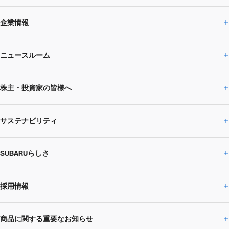
企業情報
ニュースルーム
企業情報トップ
株主・投資家の皆様へ
ニュースルームトップ
SUBARUのありたい姿
トップメッセージ
サステナビリティ
株主・投資家の皆様へトップ
ニュースリリース
トピックス・お知らせ
SUBARU 2025方針
会社概要・役員／CXO一覧
SUBARUらしさ
ひとめでわかる
サステナビリティトップ
閉じる
企業・経営
財務データ
事業所・関係会社
SUBARU
CEOサステナビリティ
SUBARUグループの
採用情報
SUBARUらしさトップ
IRライブラリー
株式情報
SUBARU運動部
メッセージ
サステナビリティ
商品に関する重要なお知らせ
採用情報トップ
SUBARUびと
サステナビリティジャーナル
環境
社会
株主・投資家サポート
個人投資家の皆様へ
閉じる