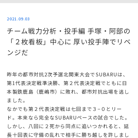
2021.09.03
チーム戦力分析・投手編 手塚・阿部の
「２枚看板」中心に 厚い投手陣でリベ
ンジだ
昨年の都市対抗2次予選北関東大会でSUBARUは、
第1代表決定戦準決勝、第２代表決定戦でともに日
本製鉄鹿島（鹿嶋市）に敗れ、都市対抗出場を逃し
ました。
なかでも第２代表決定戦は七回まで３−０とリー
ド。本来なら完全なSUBARUペースの試合でした。
しかし、八回に２死から同点に追いつかれると、延
長十回表に守備の乱れで相手に勝ち越しを許しまし