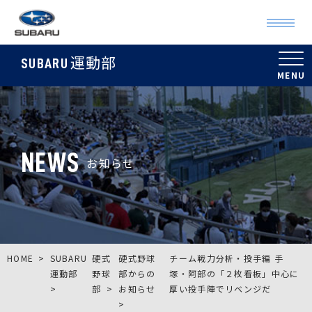
運動部
SUBARU
NEWS
お知らせ
HOME
SUBARU
硬式
硬式野球
チーム戦力分析・投手編 手
運動部
野球
部からの
塚・阿部の「２枚看板」中心に
部
お知らせ
厚い投手陣でリベンジだ