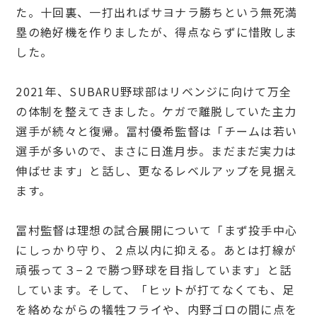
た。十回裏、一打出ればサヨナラ勝ちという無死満
塁の絶好機を作りましたが、得点ならずに惜敗しま
した。
2021年、SUBARU野球部はリベンジに向けて万全
の体制を整えてきました。ケガで離脱していた主力
選手が続々と復帰。冨村優希監督は「チームは若い
選手が多いので、まさに日進月歩。まだまだ実力は
伸ばせます」と話し、更なるレベルアップを見据え
ます。
冨村監督は理想の試合展開について「まず投手中心
にしっかり守り、２点以内に抑える。あとは打線が
頑張って３−２で勝つ野球を目指しています」と話
しています。そして、「ヒットが打てなくても、足
を絡めながらの犠牲フライや、内野ゴロの間に点を