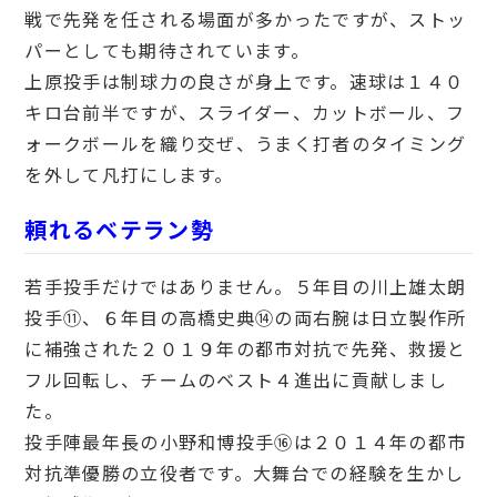
戦で先発を任される場面が多かったですが、ストッ
パーとしても期待されています。
上原投手は制球力の良さが身上です。速球は１４０
キロ台前半ですが、スライダー、カットボール、フ
ォークボールを織り交ぜ、うまく打者のタイミング
を外して凡打にします。
頼れるベテラン勢
若手投手だけではありません。５年目の川上雄太朗
投手⑪、６年目の高橋史典⑭の両右腕は日立製作所
に補強された２０１９年の都市対抗で先発、救援と
フル回転し、チームのベスト４進出に貢献しまし
た。
投手陣最年長の小野和博投手⑯は２０１４年の都市
対抗準優勝の立役者です。大舞台での経験を生かし