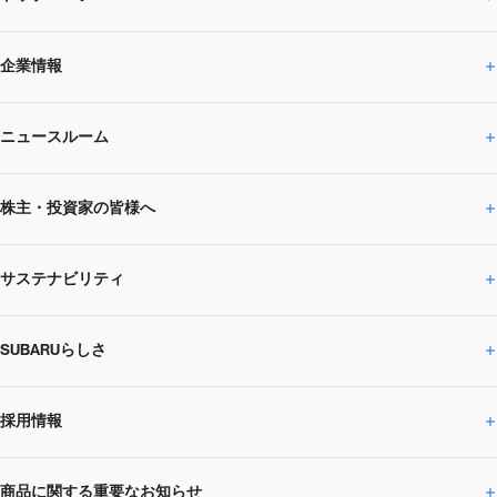
企業情報
ニュースルーム
企業情報トップ
株主・投資家の皆様へ
ニュースルームトップ
SUBARUのありたい姿
トップメッセージ
サステナビリティ
株主・投資家の皆様へトップ
ニュースリリース
トピックス・お知らせ
SUBARU 2025方針
会社概要・役員／CXO一覧
SUBARUらしさ
ひとめでわかる
サステナビリティトップ
閉じる
企業・経営
財務データ
事業所・関係会社
SUBARU
CEOサステナビリティ
SUBARUグループの
採用情報
SUBARUらしさトップ
IRライブラリー
株式情報
SUBARU運動部
メッセージ
サステナビリティ
商品に関する重要なお知らせ
採用情報トップ