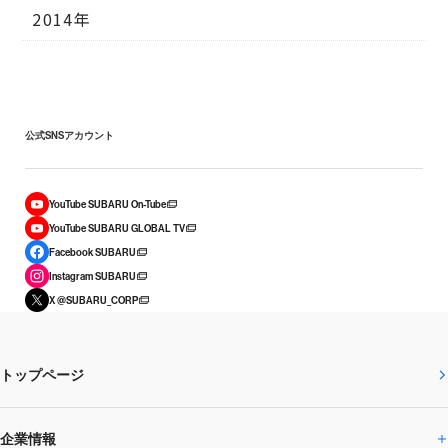
2014年
公式SNSアカウント
YouTube SUBARU On-Tube
YouTube SUBARU GLOBAL TV
Facebook SUBARU
Instagram SUBARU
X @SUBARU_CORP
トップページ
企業情報