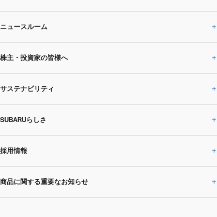
ニュースルーム
企業情報トップ
株主・投資家の皆様へ
ニュースルームトップ
SUBARUのありたい姿
トップメッセージ
サステナビリティ
株主・投資家の皆様へトップ
ニュースリリース
トピックス・お知らせ
SUBARU 2025方針
会社概要・役員／CXO一覧
SUBARUらしさ
ひとめでわかる
サステナビリティトップ
閉じる
企業・経営
財務データ
事業所・関係会社
SUBARU
CEOサステナビリティ
SUBARUグループの
採用情報
SUBARUらしさトップ
IRライブラリー
株式情報
SUBARU運動部
メッセージ
サステナビリティ
商品に関する重要なお知らせ
採用情報トップ
SUBARUびと
サステナビリティジャーナル
環境
社会
株主・投資家サポート
個人投資家の皆様へ
閉じる
商品に関する重要なお知らせトップ
新卒採用
中途採用
SUBARUデザイン
SUBARU技報