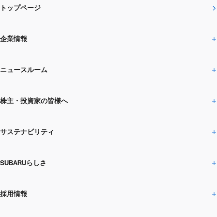
トップページ
企業情報
ニュースルーム
企業情報トップ
株主・投資家の皆様へ
ニュースルームトップ
SUBARUのありたい姿
トップメッセージ
サステナビリティ
株主・投資家の皆様へトップ
ニュースリリース
トピックス・お知らせ
SUBARU 2025方針
会社概要・役員／CXO一覧
SUBARUらしさ
ひとめでわかる
サステナビリティトップ
閉じる
企業・経営
財務データ
事業所・関係会社
SUBARU
CEOサステナビリティ
SUBARUグループの
採用情報
SUBARUらしさトップ
IRライブラリー
株式情報
SUBARU運動部
メッセージ
サステナビリティ