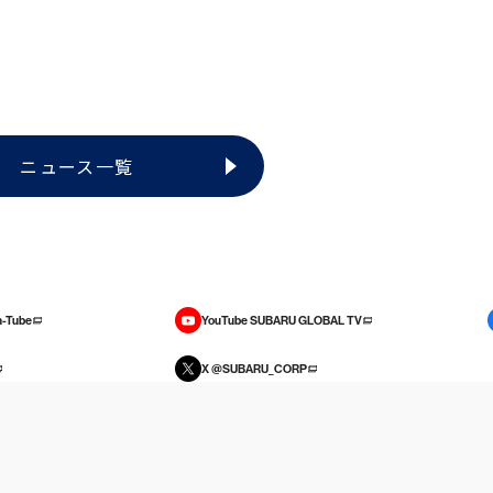
ニュース一覧
-Tube
YouTube SUBARU GLOBAL TV
X @SUBARU_CORP