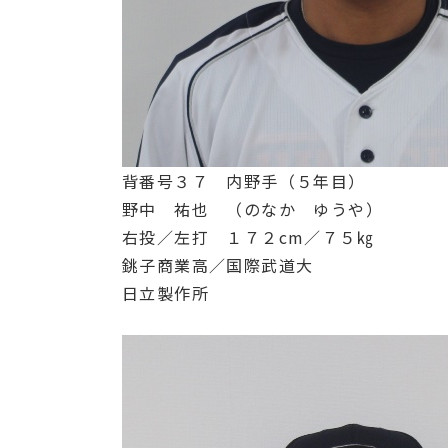
背番号３７ 内野手（５年目）
野中 祐也 （のなか ゆうや）
右投／左打 １７２cm／７５㎏
銚子商業高／国際武道大
日立製作所