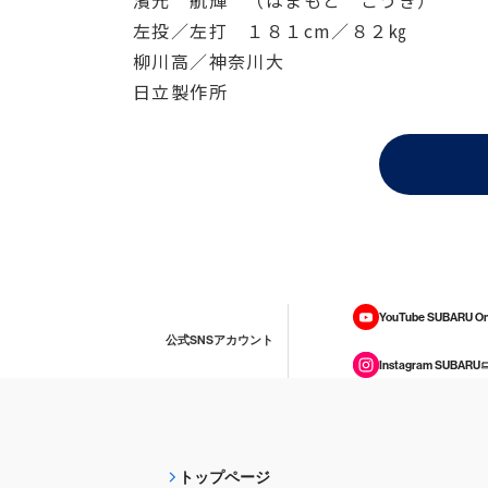
濱元 航輝 （はまもと こうき）
左投／左打 １８１cm／８２㎏
柳川高／神奈川大
日立製作所
YouTube SUBARU On
公式SNSアカウント
Instagram SUBARU
トップページ