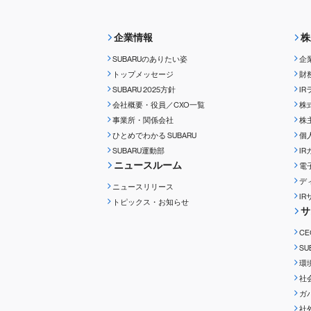
企業情報
株
SUBARUのありたい姿
企
トップメッセージ
財
SUBARU 2025方針
I
会社概要・役員／CXO一覧
株
事業所・関係会社
株
ひとめでわかる
SUBARU
個
SUBARU運動部
I
ニュースルーム
電
デ
ニュースリリース
I
トピックス・お知らせ
サ
C
S
環
社
ガ
社