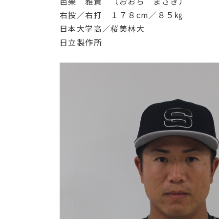
邑樂 雅貴 （おおら まさき）
右投／右打 １７８cm／８５㎏
日本大学高／桜美林大
日立製作所