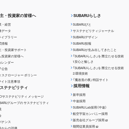
主・投資家の皆様へ
SUBARUらしさ
業・経営
SUBARUびと
務データ
サステナビリティジャーナル
Rライブラリー
SUBARUデザイン
式情報
SUBARU技報
主・投資家サポート
SUBARUが生み出してきたこと
人投資家の皆様へ
「SUBARUらしさ」を
際立たせる技術
1.安心と愉しさ
Rカレンダー
「SUBARUらしさ」を
際立たせる技術
子公告
2.環境技術
ィスクロージャー
ポリシー
『魔改造の夜』特設サイト
Rサイト注意事項
採用情報
ステナビリティ
新卒採用
EOサステナビリティ
メッセージ
中途採用
UBARUグループの
サステナビリティ
SUBARU Lab採用（中途）
境
航空宇宙カンパニー採用
会
販売会社グループ採用
バナンス
期間従業員採用
外からの評価