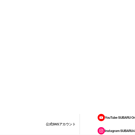
YouTube SUBARU On
公式SNSアカウント
Instagram SUBARU