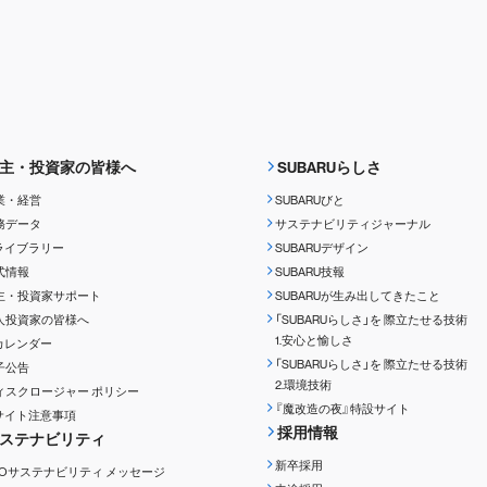
主・投資家の皆様へ
SUBARUらしさ
業・経営
SUBARUびと
務データ
サステナビリティジャーナル
Rライブラリー
SUBARUデザイン
式情報
SUBARU技報
主・投資家サポート
SUBARUが生み出してきたこと
人投資家の皆様へ
「SUBARUらしさ」を
際立たせる技術
1.安心と愉しさ
Rカレンダー
「SUBARUらしさ」を
際立たせる技術
子公告
2.環境技術
ィスクロージャー
ポリシー
『魔改造の夜』特設サイト
Rサイト注意事項
採用情報
ステナビリティ
新卒採用
EOサステナビリティ
メッセージ