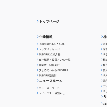
トップページ
企業情報
株
SUBARUのありたい姿
企
トップメッセージ
財
SUBARU 2025方針
I
会社概要・役員／CXO一覧
株
事業所・関係会社
株
ひとめでわかる
SUBARU
個
SUBARU運動部
I
ニュースルーム
電
デ
ニュースリリース
I
トピックス・お知らせ
サ
C