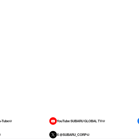
-Tube
YouTube SUBARU GLOBAL TV
X @SUBARU_CORP