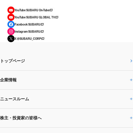
YouTube SUBARU On-Tube
YouTube SUBARU GLOBAL TV
Facebook SUBARU
Instagram SUBARU
X @SUBARU_CORP
トップページ
企業情報
ニュースルーム
企業情報トップ
株主・投資家の皆様へ
ニュースルームトップ
SUBARUのありたい姿
トップメッセージ