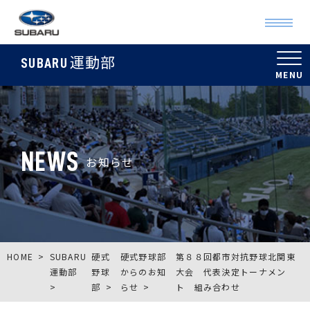
運動部
SUBARU
NEWS
お知らせ
HOME
SUBARU
硬式
硬式野球部
第８８回都市対抗野球北関東
運動部
野球
からのお知
大会 代表決定トーナメン
部
らせ
ト 組み合わせ