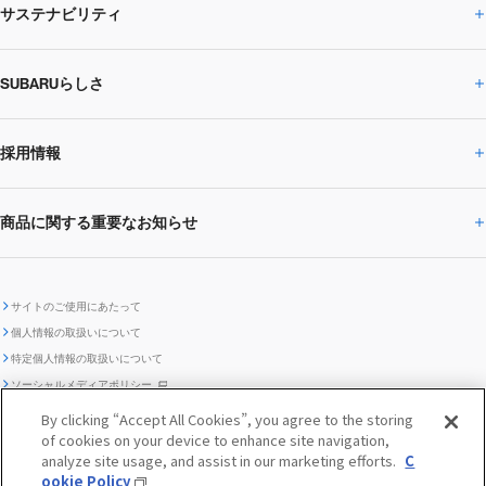
サステナビリティ
株主・投資家の皆様へトップ
ニュースリリース
トピックス・お知らせ
SUBARU 2025方針
会社概要・役員／CXO一覧
SUBARUらしさ
ひとめでわかる
サステナビリティトップ
閉じる
企業・経営
財務データ
事業所・関係会社
SUBARU
CEOサステナビリティ
SUBARUグループの
採用情報
SUBARUらしさトップ
IRライブラリー
株式情報
SUBARU運動部
メッセージ
サステナビリティ
商品に関する重要なお知らせ
採用情報トップ
SUBARUびと
サステナビリティジャーナル
環境
社会
株主・投資家サポート
個人投資家の皆様へ
閉じる
商品に関する重要なお知らせトップ
新卒採用
中途採用
SUBARUデザイン
SUBARU技報
ガバナンス
社外からの評価
IRカレンダー
電子公告
サイトのご使用にあたって
個人情報の取扱いについて
「SUBARUらしさ」を
SUBARU ハイブリッド車 レスキュ
特定個人情報の取扱いについて
車種別環境情報
ディスクロージャー
SUBARU Lab採用（中途）
航空宇宙カンパニー採用
SUBARUが生み出してきたこと
際立たせる技術
GRI内容索引
TCFD対照表
ー時の取扱い
IRサイト注意事項
ソーシャルメディアポリシー
ポリシー
1.安心と愉しさ
お問い合わせ ／ よくあるご質問
By clicking “Accept All Cookies”, you agree to the storing
「SUBARUらしさ」を
クッキーポリシー
of cookies on your device to enhance site navigation,
自動車リサイクル
リコール情報
販売会社グループ採用
期間従業員採用
際立たせる技術
『魔改造の夜』特設サイト
閉じる
編集方針
レポートライブラリー
analyze site usage, and assist in our marketing efforts.
C
メディア
2.環境技術
ookie Policy