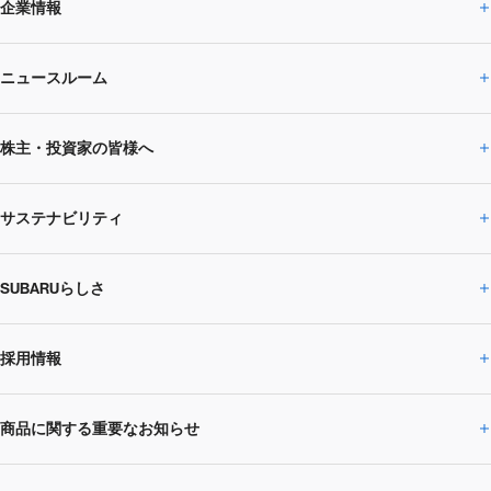
企業情報
ニュースルーム
企業情報トップ
株主・投資家の皆様へ
ニュースルームトップ
SUBARUのありたい姿
トップメッセージ
サステナビリティ
株主・投資家の皆様へトップ
ニュースリリース
トピックス・お知らせ
SUBARU 2025方針
会社概要・役員／CXO一覧
SUBARUらしさ
ひとめでわかる
サステナビリティトップ
閉じる
企業・経営
財務データ
事業所・関係会社
SUBARU
CEOサステナビリティ
SUBARUグループの
採用情報
SUBARUらしさトップ
IRライブラリー
株式情報
SUBARU運動部
メッセージ
サステナビリティ
商品に関する重要なお知らせ
採用情報トップ
SUBARUびと
サステナビリティジャーナル
環境
社会
株主・投資家サポート
個人投資家の皆様へ
閉じる