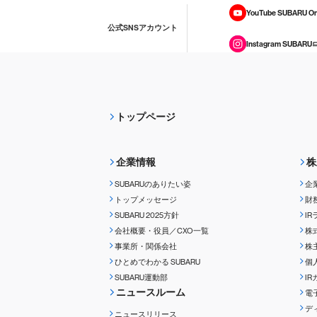
YouTube SUBARU On
公式SNSアカウント
Instagram SUBARU
トップページ
企業情報
株
SUBARUのありたい姿
企
トップメッセージ
財
SUBARU 2025方針
I
会社概要・役員／CXO一覧
株
事業所・関係会社
株
ひとめでわかる
SUBARU
個
SUBARU運動部
I
ニュースルーム
電
デ
ニュースリリース