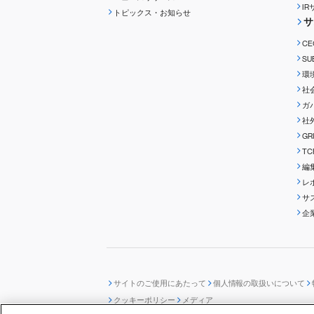
I
トピックス・お知らせ
サ
C
S
環
社
ガ
社
G
T
編
レ
サ
企
サイトのご使用にあたって
個人情報の取扱いについて
クッキーポリシー
メディア