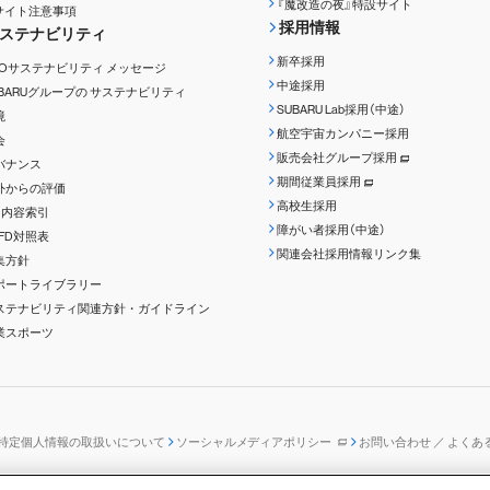
『魔改造の夜』特設サイト
Rサイト注意事項
採用情報
ステナビリティ
新卒採用
EOサステナビリティ
メッセージ
中途採用
UBARUグループの
サステナビリティ
SUBARU Lab採用（中途）
境
航空宇宙カンパニー採用
会
販売会社グループ採用
バナンス
期間従業員採用
外からの評価
高校生採用
RI内容索引
障がい者採用（中途）
CFD対照表
関連会社採用情報リンク集
集方針
ポートライブラリー
ステナビリティ関連方針・ガイドライン
業スポーツ
特定個人情報の取扱いについて
ソーシャルメディアポリシー
お問い合わせ ／ よくあ