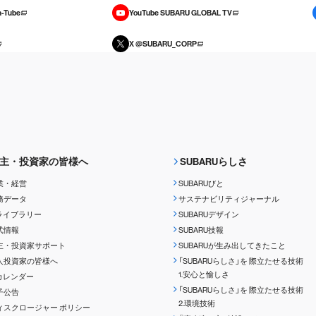
-Tube
YouTube SUBARU GLOBAL TV
X @SUBARU_CORP
主・投資家の皆様へ
SUBARUらしさ
業・経営
SUBARUびと
務データ
サステナビリティジャーナル
Rライブラリー
SUBARUデザイン
式情報
SUBARU技報
主・投資家サポート
SUBARUが生み出してきたこと
人投資家の皆様へ
「SUBARUらしさ」を
際立たせる技術
1.安心と愉しさ
Rカレンダー
「SUBARUらしさ」を
際立たせる技術
子公告
2.環境技術
ィスクロージャー
ポリシー