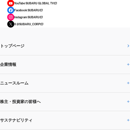
YouTube SUBARU GLOBAL TV
Facebook SUBARU
Instagram SUBARU
X @SUBARU_CORP
トップページ
企業情報
ニュースルーム
企業情報トップ
株主・投資家の皆様へ
ニュースルームトップ
SUBARUのありたい姿
トップメッセージ
サステナビリティ
株主・投資家の皆様へトップ
ニュースリリース
トピックス・お知らせ
SUBARU 2025方針
会社概要・役員／CXO一覧