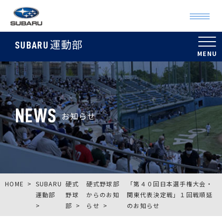
運動部
SUBARU
NEWS
お知らせ
HOME
SUBARU
硬式
硬式野球部
「第４０回日本選手権大会・
運動部
野球
からのお知
関東代表決定戦」１回戦順延
部
らせ
のお知らせ