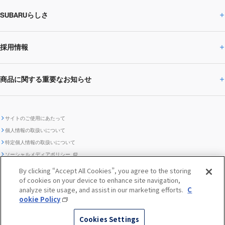
SUBARUらしさ
ひとめでわかる
サステナビリティトップ
閉じる
企業・経営
財務データ
事業所・関係会社
SUBARU
CEOサステナビリティ
SUBARUグループの
採用情報
SUBARUらしさトップ
IRライブラリー
株式情報
SUBARU運動部
メッセージ
サステナビリティ
商品に関する重要なお知らせ
採用情報トップ
SUBARUびと
サステナビリティジャーナル
環境
社会
株主・投資家サポート
個人投資家の皆様へ
閉じる
商品に関する重要なお知らせトップ
新卒採用
中途採用
SUBARUデザイン
SUBARU技報
ガバナンス
社外からの評価
IRカレンダー
電子公告
サイトのご使用にあたって
個人情報の取扱いについて
「SUBARUらしさ」を
SUBARU ハイブリッド車 レスキュ
特定個人情報の取扱いについて
車種別環境情報
ディスクロージャー
SUBARU Lab採用（中途）
航空宇宙カンパニー採用
SUBARUが生み出してきたこと
際立たせる技術
GRI内容索引
TCFD対照表
ー時の取扱い
IRサイト注意事項
ソーシャルメディアポリシー
ポリシー
1.安心と愉しさ
お問い合わせ ／ よくあるご質問
By clicking “Accept All Cookies”, you agree to the storing
「SUBARUらしさ」を
クッキーポリシー
of cookies on your device to enhance site navigation,
自動車リサイクル
リコール情報
販売会社グループ採用
期間従業員採用
際立たせる技術
『魔改造の夜』特設サイト
閉じる
編集方針
レポートライブラリー
analyze site usage, and assist in our marketing efforts.
C
メディア
2.環境技術
ookie Policy
助手席エアバッグに関する重要な
SUBARUのロゴ・標章を不正使用
サステナビリティ関連方針・ガイ
© SUBARU CORPORATION
閉じる
高校生採用
障がい者採用（中途）
企業スポーツ
Cookies Settings
お知らせ
した模倣品にご注意ください
ドライン