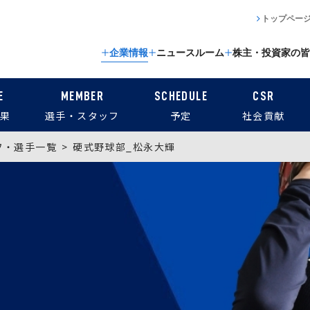
トップペー
企業情報
ニュースルーム
株主・投資家の皆
E
MEMBER
SCHEDULE
CSR
果
選手・スタッフ
予定
社会貢献
フ・選手一覧
硬式野球部_松永大輝