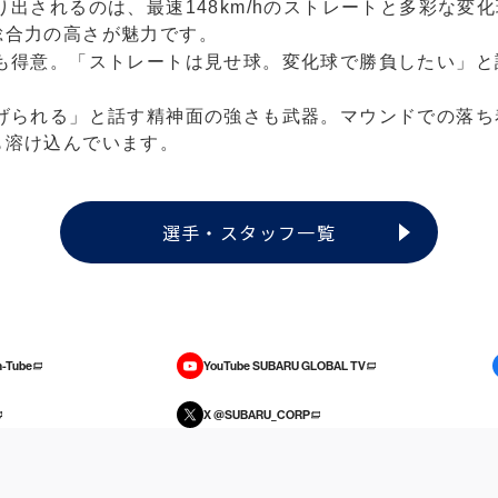
出されるのは、最速148km/hのストレートと多彩な変化
総合力の高さが魅力です。
も得意。「ストレートは見せ球。変化球で勝負したい」と
げられる」と話す精神面の強さも武器。マウンドでの落ち
も溶け込んでいます。
選手・スタッフ一覧
-Tube
YouTube SUBARU GLOBAL TV
X @SUBARU_CORP