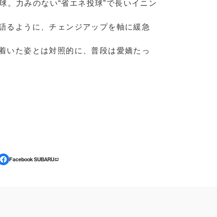
球。力みのない“省エネ投球”で長いイニン
語るように、チェンジアップを軸に緩急
着いた姿とは対照的に、普段は愛嬌たっ
Facebook SUBARU