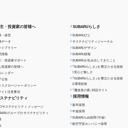
主・投資家の皆様へ
SUBARUらしさ
業・経営
SUBARUびと
務データ
サステナビリティジャーナル
Rライブラリー
SUBARUデザイン
式情報
SUBARU技報
主・投資家サポート
SUBARUが生み出してきたこと
人投資家の皆様へ
「SUBARUらしさ」を
際立たせる技術
1.安心と愉しさ
Rカレンダー
「SUBARUらしさ」を
際立たせる技術
子公告
2.環境技術
ィスクロージャー
ポリシー
『魔改造の夜』特設サイト
Rサイト注意事項
採用情報
ステナビリティ
新卒採用
EOサステナビリティ
メッセージ
中途採用
UBARUグループの
サステナビリティ
SUBARU Lab採用（中途）
境
航空宇宙カンパニー採用
会