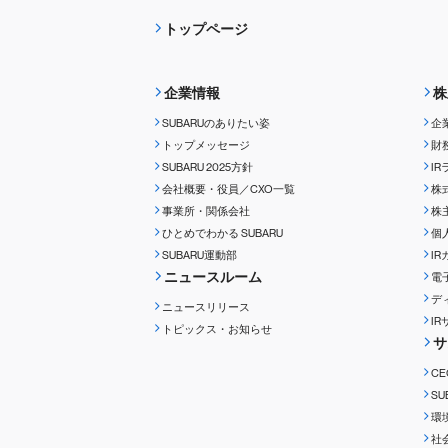
トップページ
企業情報
株
SUBARUのありたい姿
企
トップメッセージ
財
SUBARU 2025方針
I
会社概要・役員／CXO一覧
株
事業所・関係会社
株
ひとめでわかる
SUBARU
個
SUBARU運動部
I
ニュースルーム
電
デ
ニュースリリース
I
トピックス・お知らせ
サ
C
S
環
社