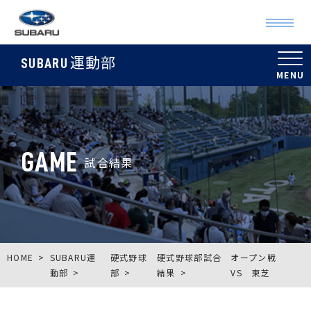
運動部
SUBARU
GAME
試合結果
HOME
SUBARU運
硬式野球
硬式野球部試合
オープン戦
動部
部
結果
VS 東芝