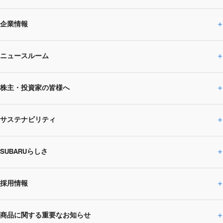
企業情報
ニュースルーム
企業情報トップ
株主・投資家の皆様へ
ニュースルームトップ
SUBARUのありたい姿
トップメッセージ
サステナビリティ
株主・投資家の皆様へトップ
ニュースリリース
トピックス・お知らせ
SUBARU 2025方針
会社概要・役員／CXO一覧
SUBARUらしさ
ひとめでわかる
サステナビリティトップ
閉じる
企業・経営
財務データ
事業所・関係会社
SUBARU
CEOサステナビリティ
SUBARUグループの
採用情報
SUBARUらしさトップ
IRライブラリー
株式情報
SUBARU運動部
メッセージ
サステナビリティ
商品に関する重要なお知らせ
採用情報トップ
SUBARUびと
サステナビリティジャーナル
環境
社会
株主・投資家サポート
個人投資家の皆様へ
閉じる