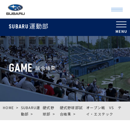
運動部
SUBARU
GAME
試合結果
HOME
SUBARU運
硬式野
硬式野球部試
オープン戦 VS テ
動部
球部
合結果
イ・エステック