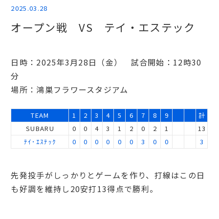
2025.03.28
オープン戦 VS テイ・エステック
日時：2025年3月28日（金） 試合開始：12時30
分
場所：鴻巣フラワースタジアム
TEAM
1
2
3
4
5
6
7
8
9
計
SUBARU
0
0
4
3
1
2
0
2
1
13
ﾃｲ･ｴｽﾃｯｸ
0
0
0
0
0
0
3
0
0
3
先発投手がしっかりとゲームを作り、打線はこの日
も好調を維持し20安打13得点で勝利。