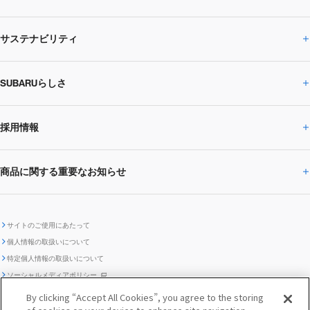
サステナビリティ
株主・投資家の皆様へトップ
ニュースリリース
トピックス・お知らせ
SUBARU 2025方針
会社概要・役員／CXO一覧
SUBARUらしさ
ひとめでわかる
サステナビリティトップ
閉じる
企業・経営
財務データ
事業所・関係会社
SUBARU
CEOサステナビリティ
SUBARUグループの
採用情報
SUBARUらしさトップ
IRライブラリー
株式情報
SUBARU運動部
メッセージ
サステナビリティ
商品に関する重要なお知らせ
採用情報トップ
SUBARUびと
サステナビリティジャーナル
環境
社会
株主・投資家サポート
個人投資家の皆様へ
閉じる
商品に関する重要なお知らせトップ
新卒採用
中途採用
SUBARUデザイン
SUBARU技報
ガバナンス
社外からの評価
IRカレンダー
電子公告
サイトのご使用にあたって
個人情報の取扱いについて
「SUBARUらしさ」を
SUBARU ハイブリッド車 レスキュ
特定個人情報の取扱いについて
車種別環境情報
ディスクロージャー
SUBARU Lab採用（中途）
航空宇宙カンパニー採用
SUBARUが生み出してきたこと
際立たせる技術
GRI内容索引
TCFD対照表
ー時の取扱い
IRサイト注意事項
ソーシャルメディアポリシー
ポリシー
1.安心と愉しさ
お問い合わせ ／ よくあるご質問
By clicking “Accept All Cookies”, you agree to the storing
「SUBARUらしさ」を
クッキーポリシー