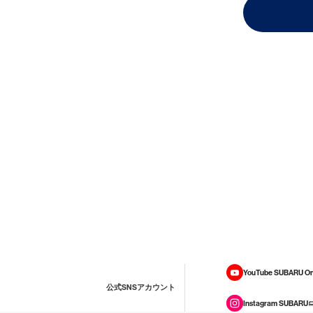
YouTube SUBARU On
公式SNSアカウント
Instagram SUBARU