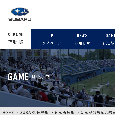
SUBARU
TOP
NEWS
GAM
運動部
トップページ
お知らせ
試合結
GAME
試合結果
HOME
SUBARU運動部
硬式野球部
硬式野球部試合結