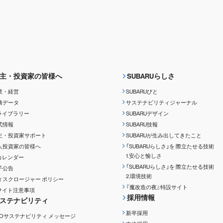
主・投資家の皆様へ
SUBARUらしさ
業・経営
SUBARUびと
務データ
サステナビリティジャーナル
Rライブラリー
SUBARUデザイン
式情報
SUBARU技報
主・投資家サポート
SUBARUが生み出してきたこと
人投資家の皆様へ
「SUBARUらしさ」を
際立たせる技術
1.安心と愉しさ
Rカレンダー
「SUBARUらしさ」を
際立たせる技術
子公告
2.環境技術
ィスクロージャー
ポリシー
『魔改造の夜』特設サイト
Rサイト注意事項
採用情報
ステナビリティ
新卒採用
EOサステナビリティ
メッセージ