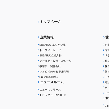
トップページ
企業情報
株
SUBARUのありたい姿
企
トップメッセージ
財
SUBARU 2025方針
I
会社概要・役員／CXO一覧
株
事業所・関係会社
株
ひとめでわかる
SUBARU
個
SUBARU運動部
I
ニュースルーム
電
デ
ニュースリリース
I
トピックス・お知らせ
サ
C