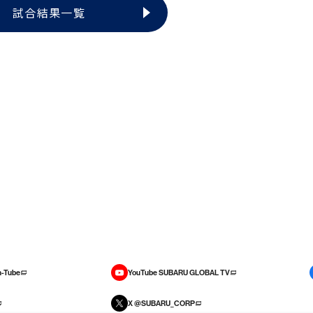
試合結果一覧
-Tube
YouTube SUBARU GLOBAL TV
X @SUBARU_CORP