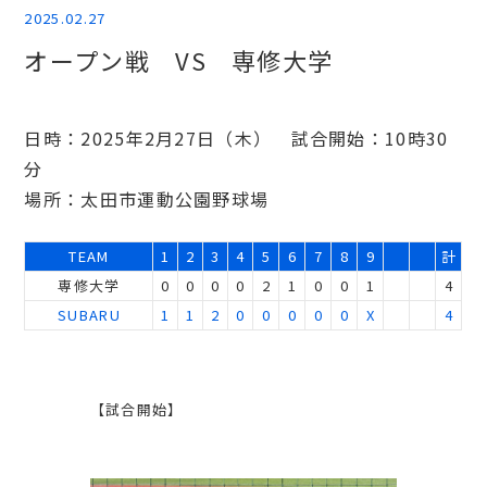
2025.02.27
オープン戦 VS 専修大学
日時：2025年2月27日（木） 試合開始：10時30
分
場所：太田市運動公園野球場
TEAM
1
2
3
4
5
6
7
8
9
計
専修大学
0
0
0
0
2
1
0
0
1
4
SUBARU
1
1
2
0
0
0
0
0
X
4
【試合開始】