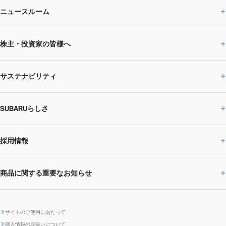
ニュースルーム
企業情報トップ
株主・投資家の皆様へ
ニュースルームトップ
SUBARUのありたい姿
トップメッセージ
サステナビリティ
株主・投資家の皆様へトップ
ニュースリリース
トピックス・お知らせ
SUBARU 2025方針
会社概要・役員／CXO一覧
SUBARUらしさ
ひとめでわかる
サステナビリティトップ
閉じる
企業・経営
財務データ
事業所・関係会社
SUBARU
CEOサステナビリティ
SUBARUグループの
採用情報
SUBARUらしさトップ
IRライブラリー
株式情報
SUBARU運動部
メッセージ
サステナビリティ
商品に関する重要なお知らせ
採用情報トップ
SUBARUびと
サステナビリティジャーナル
環境
社会
株主・投資家サポート
個人投資家の皆様へ
閉じる
商品に関する重要なお知らせトップ
新卒採用
中途採用
SUBARUデザイン
SUBARU技報
ガバナンス
社外からの評価
IRカレンダー
電子公告
サイトのご使用にあたって
個人情報の取扱いについて