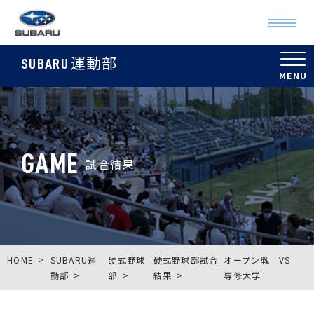
運動部
SUBARU
GAME
試合結果
HOME
SUBARU運
硬式野球
硬式野球部試合
オープン戦 VS
動部
部
結果
専修大学