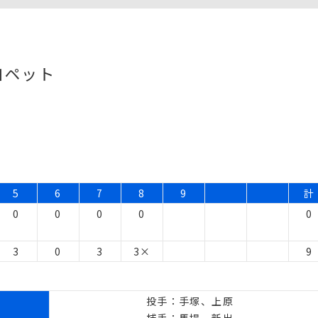
ヨペット
5
6
7
8
9
計
0
0
0
0
0
3
0
3
3×
9
投手：手塚、上原