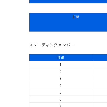
打撃
スターティングメンバー
打順
1
2
3
4
5
6
7