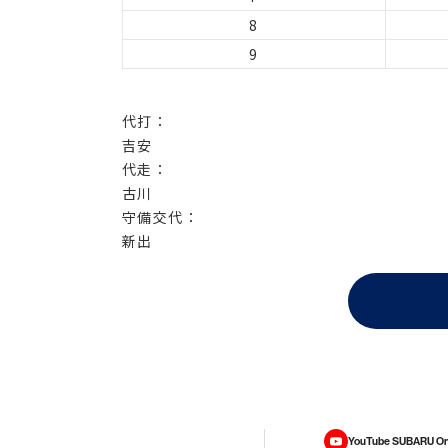
8
9
代打：
吉安
代走：
古川
守備交代：
新出
YouTube SUBARU On