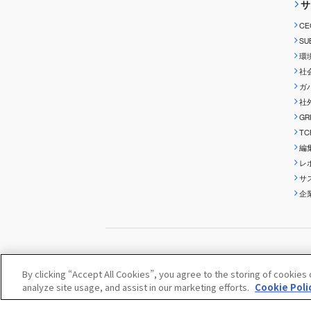
サ
C
S
環
社
ガ
社
G
T
編
レ
サ
企
サイトのご使用にあたって
個人情報の取扱いについて
By clicking “Accept All Cookies”, you agree to the storing of cookies
クッキーポリシー
メディア
analyze site usage, and assist in our marketing efforts.
Cookie Poli
© SUBARU CORPORATION