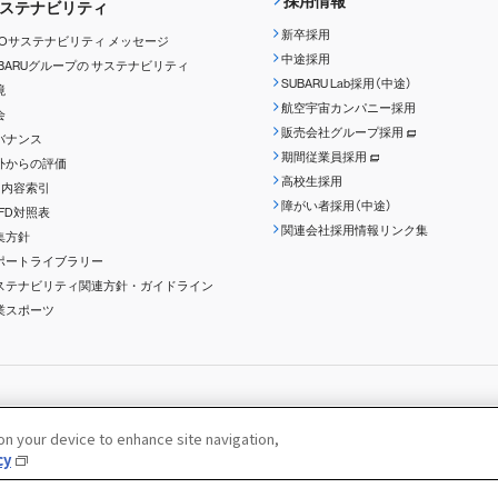
採用情報
ステナビリティ
新卒採用
EOサステナビリティ
メッセージ
中途採用
UBARUグループの
サステナビリティ
SUBARU Lab採用（中途）
境
航空宇宙カンパニー採用
会
販売会社グループ採用
バナンス
期間従業員採用
外からの評価
高校生採用
RI内容索引
障がい者採用（中途）
CFD対照表
関連会社採用情報リンク集
集方針
ポートライブラリー
ステナビリティ関連方針・ガイドライン
業スポーツ
特定個人情報の取扱いについて
ソーシャルメディアポリシー
お問い合わせ ／ よくあ
 on your device to enhance site navigation,
cy