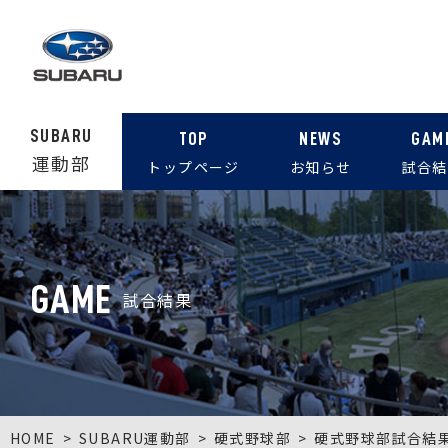
SUBARU
TOP
NEWS
GAM
運動部
トップページ
お知らせ
試合結
GAME
試合結果
HOME
SUBARU運動部
硬式野球部
硬式野球部試合結