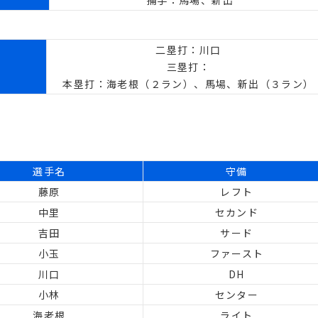
捕手：馬場、新出
二塁打：川口
三塁打：
本塁打：海老根（２ラン）、馬場、新出（３ラン）
選手名
守備
藤原
レフト
中里
セカンド
吉田
サード
小玉
ファースト
川口
DH
小林
センター
海老根
ライト