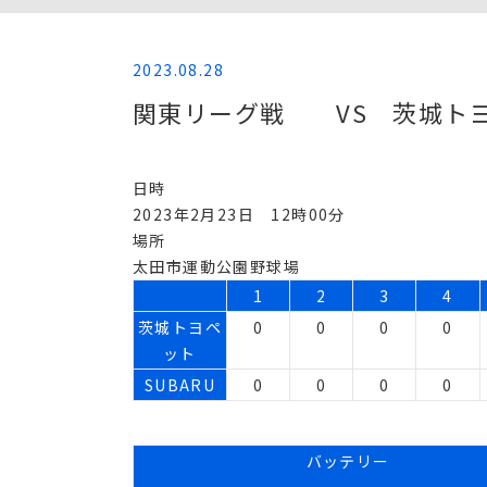
2023.08.28
関東リーグ戦 VS 茨城ト
日時
2023年2月23日 12時00分
場所
太田市運動公園野球場
1
2
3
4
茨城トヨペ
0
0
0
0
ット
SUBARU
0
0
0
0
バッテリー