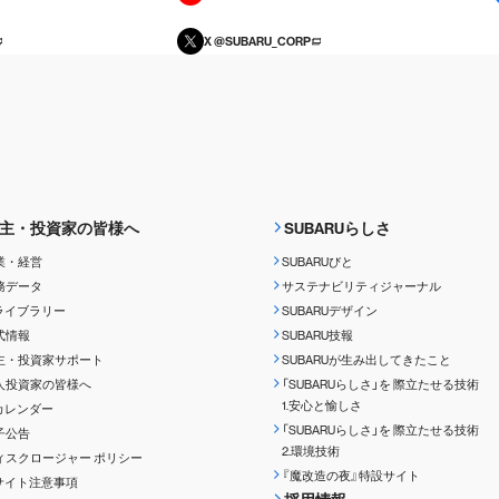
X @SUBARU_CORP
主・投資家の皆様へ
SUBARUらしさ
業・経営
SUBARUびと
務データ
サステナビリティジャーナル
Rライブラリー
SUBARUデザイン
式情報
SUBARU技報
主・投資家サポート
SUBARUが生み出してきたこと
人投資家の皆様へ
「SUBARUらしさ」を
際立たせる技術
1.安心と愉しさ
Rカレンダー
「SUBARUらしさ」を
際立たせる技術
子公告
2.環境技術
ィスクロージャー
ポリシー
『魔改造の夜』特設サイト
Rサイト注意事項