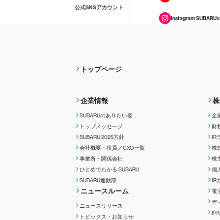
公式SNSアカウント
Instagram SUBARU
トップページ
企業情報
株
SUBARUのありたい姿
企
トップメッセージ
財
SUBARU 2025方針
I
会社概要・役員／CXO一覧
株
事業所・関係会社
株
ひとめでわかる
SUBARU
個
SUBARU運動部
I
ニュースルーム
電
デ
ニュースリリース
I
トピックス・お知らせ