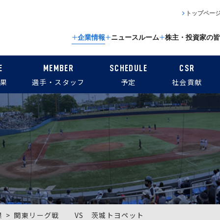
トップペー
企業情報
ニュースルーム
株主・投資家の皆
E
MEMBER
SCHEDULE
CSR
果
選手・スタッフ
予定
社会貢献
果
関東リーグ戦 VS 茨城トヨペット