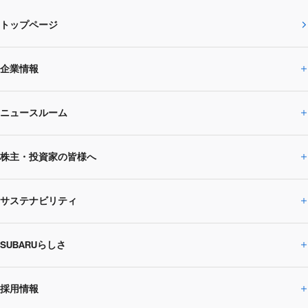
トップページ
企業情報
ニュースルーム
企業情報トップ
株主・投資家の皆様へ
ニュースルームトップ
SUBARUのありたい姿
トップメッセージ
サステナビリティ
株主・投資家の皆様へトップ
ニュースリリース
トピックス・お知らせ
SUBARU 2025方針
会社概要・役員／CXO一覧
SUBARUらしさ
ひとめでわかる
サステナビリティトップ
閉じる
企業・経営
財務データ
事業所・関係会社
SUBARU
CEOサステナビリティ
SUBARUグループの
採用情報
SUBARUらしさトップ
IRライブラリー
株式情報
SUBARU運動部
メッセージ
サステナビリティ