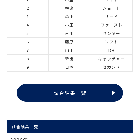
2
横瀬
ショート
3
森下
サード
4
小玉
ファースト
5
古川
センター
6
藤原
レフト
7
山田
DH
8
新出
キャッチャー
9
日置
セカンド
試合結果一覧
試合結果一覧