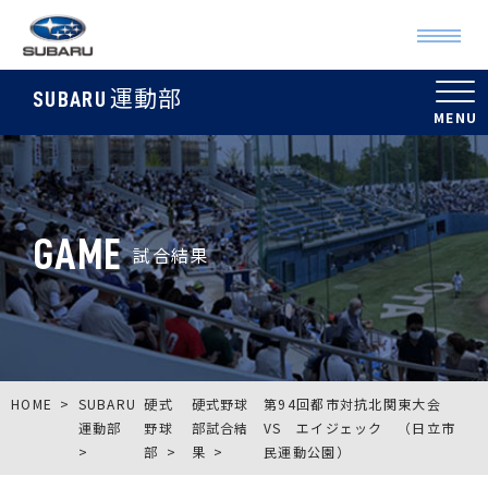
運動部
SUBARU
GAME
試合結果
HOME
SUBARU
硬式
硬式野球
第94回都市対抗北関東大会
運動部
野球
部試合結
VS エイジェック （日立市
部
果
民運動公園）