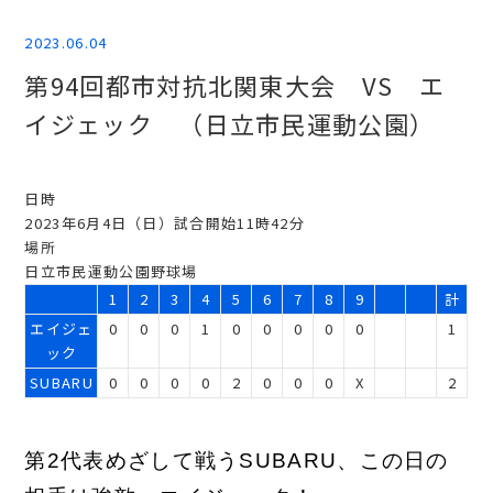
2023.06.04
第94回都市対抗北関東大会 VS エ
イジェック （日立市民運動公園）
日時
2023年6月4日（日）試合開始11時42分
場所
日立市民運動公園野球場
1
2
3
4
5
6
7
8
9
計
エイジェ
0
0
0
1
0
0
0
0
0
1
ック
SUBARU
0
0
0
0
2
0
0
0
X
2
第2代表めざして戦うSUBARU、この日の