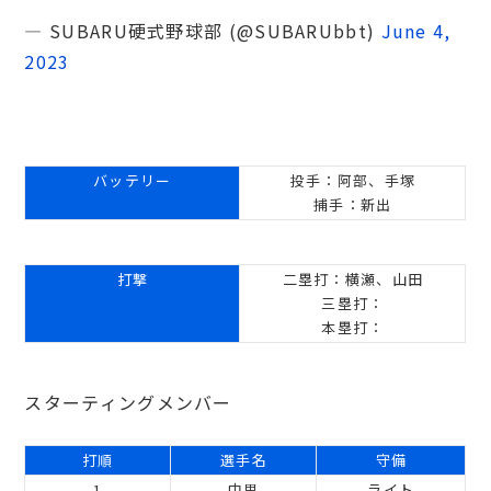
— SUBARU硬式野球部 (@SUBARUbbt)
June 4,
2023
バッテリー
投手：阿部、手塚
捕手：新出
打撃
二塁打：横瀬、山田
三塁打：
本塁打：
スターティングメンバー
打順
選手名
守備
1
中里
ライト