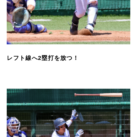
レフト線へ2塁打を放つ！