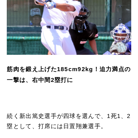
筋肉を鍛え上げた185cm92kg！迫力満点の
一撃は、右中間2塁打に
続く新出篤史選手が四球を選んで、1死1、2
塁として、打席には日置翔兼選手。