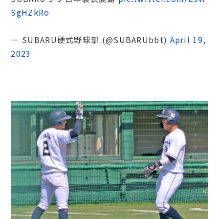
SgHZkRo
— SUBARU硬式野球部 (@SUBARUbbt)
April 19,
2023