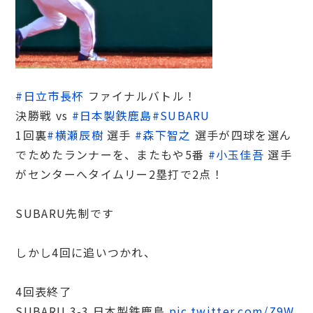
#日立市長杯
ファイナルバトル！
決勝戦 vs
#日本製鉄鹿島
#SUBARU
1回裏
#横瀬辰樹
選手
#森下智之
選手が四球を選ん
でためたランナーを、またもや5番
#小玉佳吾
選手
がセンターへタイムリー2塁打で2点！
SUBARU先制です
しかし4回に追いつかれ、
4回表終了
SUBARU 3-3 日本製鉄鹿島
pic.twitter.com/Z9W