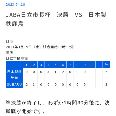
2023.04.19
JABA日立市長杯 決勝 VS 日本製
鉄鹿島
日時
2023年4月19日（金）試合開始12時57分
場所
日立市民球場
1
2
3
4
5
6
7
8
9
計
日本製鉄
0
0
0
3
1
2
0
0
0
6
鹿島
SUBARU
2
1
0
0
0
0
0
0
0
3
準決勝が終了し、わずか1時間30分後に、決
勝戦が開始です。