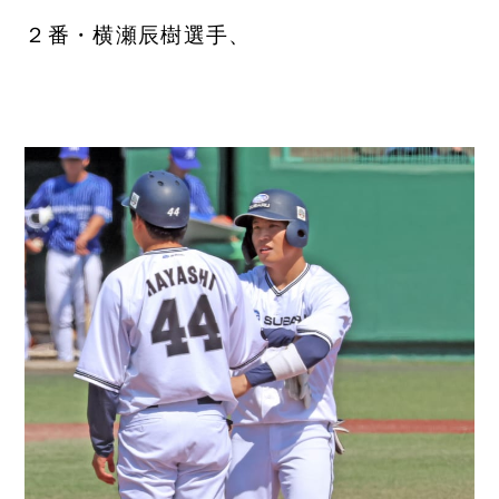
２番・横瀬辰樹選手、