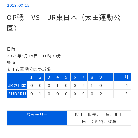
2023.03.15
OP戦 VS JR東日本（太田運動公
園）
日時
2023年3月15日 10時30分
場所
太田市運動公園野球場
1
2
3
4
5
6
7
8
9
計
JR東日本
0
0
0
1
0
0
2
1
0
4
SUBARU
0
1
0
0
0
0
0
0
2
3
バッテリー
投手：阿部、上原、川上
捕手：笹谷、後藤