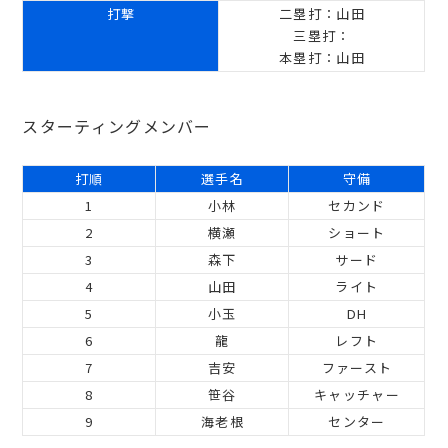
打撃
二塁打：山田
三塁打：
本塁打：山田
スターティングメンバー
打順
選手名
守備
1
小林
セカンド
2
横瀬
ショート
3
森下
サード
4
山田
ライト
5
小玉
DH
6
龍
レフト
7
吉安
ファースト
8
笹谷
キャッチャー
9
海老根
センター