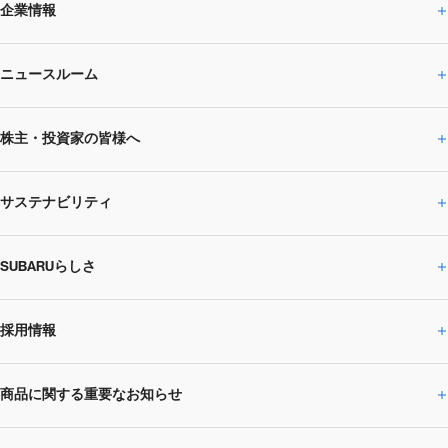
企業情報
ニュースルーム
企業情報トップ
株主・投資家の皆様へ
ニュースルームトップ
SUBARUのありたい姿
トップメッセージ
サステナビリティ
株主・投資家の皆様へトップ
ニュースリリース
トピックス・お知らせ
SUBARU 2025方針
会社概要・役員／CXO一覧
SUBARUらしさ
ひとめでわかる
サステナビリティトップ
閉じる
企業・経営
財務データ
事業所・関係会社
SUBARU
CEOサステナビリティ
SUBARUグループの
採用情報
SUBARUらしさトップ
IRライブラリー
株式情報
SUBARU運動部
メッセージ
サステナビリティ
商品に関する重要なお知らせ
採用情報トップ
SUBARUびと
サステナビリティジャーナル
環境
社会
株主・投資家サポート
個人投資家の皆様へ
閉じる