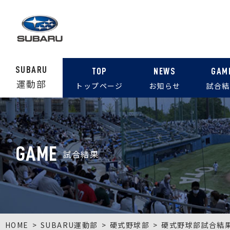
SUBARU
TOP
NEWS
GAM
運動部
トップページ
お知らせ
試合結
GAME
試合結果
HOME
SUBARU運動部
硬式野球部
硬式野球部試合結