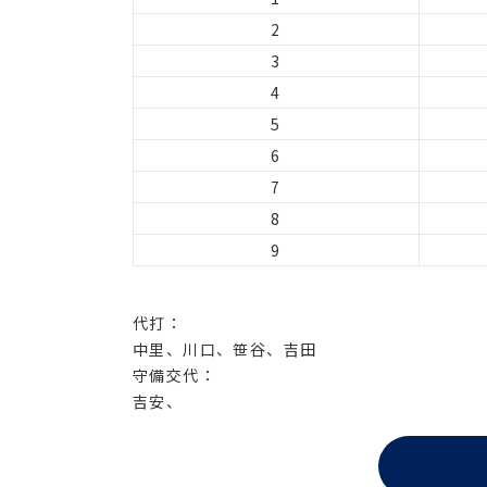
2
3
4
5
6
7
8
9
代打：
中里、川口、笹谷、吉田
守備交代：
吉安、