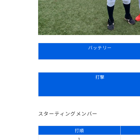
バッテリー
打撃
スターティングメンバー
打順
1