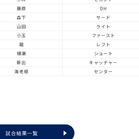
藤原
DH
森下
サード
山田
ライト
小玉
ファースト
龍
レフト
横瀬
ショート
新出
キャッチャー
海老根
センター
試合結果一覧