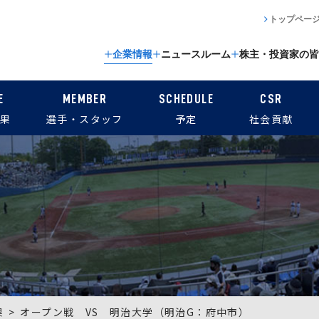
トップペー
企業情報
ニュースルーム
株主・投資家の皆
E
MEMBER
SCHEDULE
CSR
果
選手・スタッフ
予定
社会貢献
果
オープン戦 VS 明治大学（明治G：府中市）