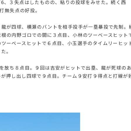
打6、３失点はしたものの、粘りの投球をみせた。続く西
安打無失点の好投。
、龍が四球、横瀬のバントを相手投手が一塁暴投で先制。
老根の内野ゴロでの間に３点目、小林のツーベースヒット
のツーベースヒットで６点目、小玉選手のタイムリーヒッ
った。
打を放ち８点目。９回は吉安がヒットで出塁、龍が死球の
谷が押し出し四球で９点目。チーム９安打９得点と打線が