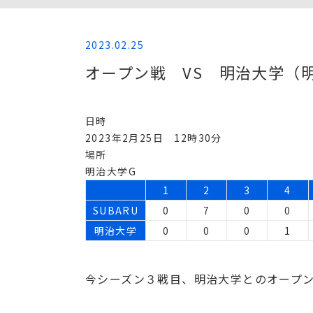
2023.02.25
オープン戦 VS 明治大学（
日時
2023年2月25日 12時30分
場所
明治大学G
1
2
3
4
SUBARU
0
7
0
0
明治大学
0
0
0
1
今シーズン３戦目、明治大学とのオープ