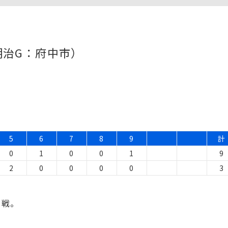
明治G：府中市）
5
6
7
8
9
計
0
1
0
0
1
9
2
0
0
0
0
3
ン戦。