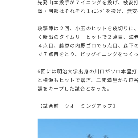
先発山本投手が７イニングを投げ、被安
澤・阿部はそれぞれ１ｲﾆﾝｸﾞを投げ、無
攻撃陣は２回、小玉のヒットを皮切りに
く新出のタイムリーヒットで２点目、海
４点目、藤原の内野ゴロで５点目、森下
で７点目をとり、ビッグイニングをつく
6回には明治大学出身の川口がソロ本塁
と横瀬もヒットで繋ぎ、二死満塁から笹
調をキープした試合となった。
【試合前 ウオーミングアップ】