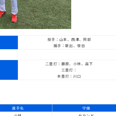
投手：山本、西澤、阿部
捕手：新出、笹谷
二塁打：藤原、小林、森下
三塁打：
本塁打：川口
選手名
守備
小林
セカンド