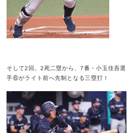
そして2回。2死二塁から、7番・小玉佳吾選
手⑥がライト前へ先制となる三塁打！