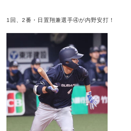
1回、2番・日置翔兼選手④が内野安打！