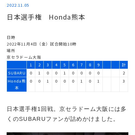
2022.11.05
日本選手権 Honda熊本
日時
2022年11月4日（金）試合開始10時
場所
京セラドーム大阪
1
2
3
4
5
6
7
8
9
計
SUBARU
0
1
0
0
1
0
0
0
0
2
Honda熊
0
0
1
0
0
0
1
0
1
3
本
日本選手権1回戦。京セラドーム大阪には多
くのSUBARUファンが詰めかけました。