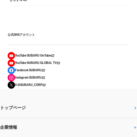
公式SNSアカウント
YouTube SUBARU On-Tube
YouTube SUBARU GLOBAL TV
Facebook SUBARU
Instagram SUBARU
X @SUBARU_CORP
トップページ
企業情報