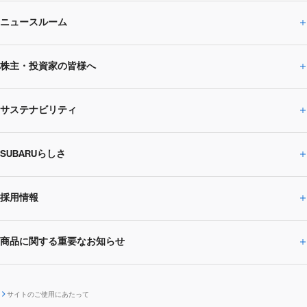
ニュースルーム
企業情報トップ
株主・投資家の皆様へ
ニュースルームトップ
SUBARUのありたい姿
トップメッセージ
サステナビリティ
株主・投資家の皆様へトップ
ニュースリリース
トピックス・お知らせ
SUBARU 2025方針
会社概要・役員／CXO一覧
SUBARUらしさ
ひとめでわかる
サステナビリティトップ
閉じる
企業・経営
財務データ
事業所・関係会社
SUBARU
CEOサステナビリティ
SUBARUグループの
採用情報
SUBARUらしさトップ
IRライブラリー
株式情報
SUBARU運動部
メッセージ
サステナビリティ
商品に関する重要なお知らせ
採用情報トップ
SUBARUびと
サステナビリティジャーナル
環境
社会
株主・投資家サポート
個人投資家の皆様へ
閉じる
商品に関する重要なお知らせトップ
新卒採用
中途採用
SUBARUデザイン
SUBARU技報
ガバナンス
社外からの評価
IRカレンダー
電子公告
サイトのご使用にあたって