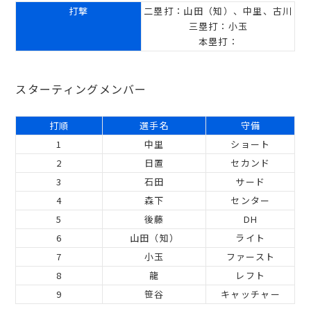
打撃
二塁打：山田（知）、中里、古川
三塁打：小玉
本塁打：
スターティングメンバー
打順
選手名
守備
1
中里
ショート
2
日置
セカンド
3
石田
サード
4
森下
センター
5
後藤
DH
6
山田（知）
ライト
7
小玉
ファースト
8
龍
レフト
9
笹谷
キャッチャー