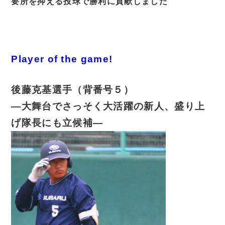
要所を抑える投球で勝利に貢献しました
Player of the game!
後藤克基選手（背番号５）
―大舞台でさっそく大活躍の新人、盛り上
げ隊長にも立候補―