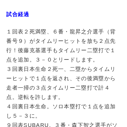
試合経過
１回表２死満塁、６番・龍昇之介選手（背
番号９）がタイムリーヒットを放ち２点先
行！後藤克基選手もタイムリー二塁打で１
点を追加。３－０とリードします。
３回裏日本生命２死一、二塁からタイムリ
ーヒットで１点を返され、その後満塁から
走者一掃の３点タイムリー二塁打で計４
点。逆転を許します。
４回裏日本生命。ソロ本塁打で１点を追加
し５－３に。
９回表SUBARU。３番・森下智之選手がソ