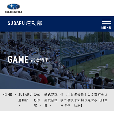
運動部
SUBARU
GAME
試合結果
HOME
SUBARU
硬式
硬式野球
惜しくも準優勝！１２安打の猛
運動部
野球
部試合結
攻で最後まで粘り見せる【日立
部
果
市長杯 決勝】