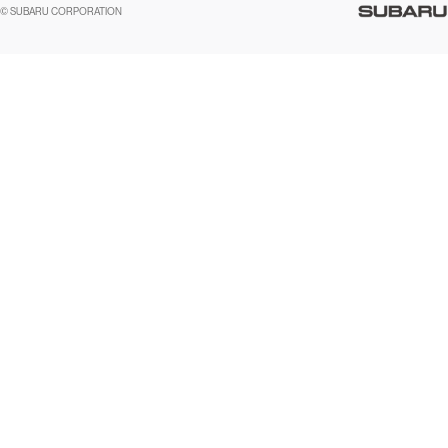
助手席エアバッグに関する重要な
SUBARUのロゴ・標章を不正使用
サステナビリティ関連方針・ガイ
© SUBARU CORPORATION
閉じる
高校生採用
障がい者採用（中途）
企業スポーツ
お知らせ
した模倣品にご注意ください
ドライン
FUJI/FA-200 エアロスバルサービス
関連会社採用情報リンク集
閉じる
情報
閉じる
閉じる