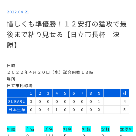
2022.04.21
惜しくも準優勝！１２安打の猛攻で最
後まで粘り見せる【日立市長杯 決
勝】
日時
２０２２年４月２０日（水）試合開始１３時
場所
日立市民球場
1
2
3
4
5
6
7
8
9
計
SUBARU
3
0
0
0
0
0
0
0
1
4
日本生命
0
0
4
1
0
0
0
0
X
5
打順
守備
氏名
打席
打数
安打
本塁打
１
８
古川
５
３
２
0