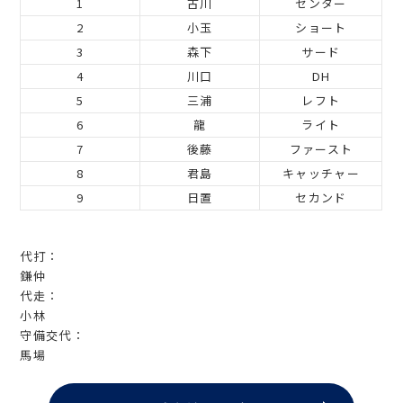
1
古川
センター
2
小玉
ショート
3
森下
サード
4
川口
DH
5
三浦
レフト
6
龍
ライト
7
後藤
ファースト
8
君島
キャッチャー
9
日置
セカンド
代打：
鎌仲
代走：
小林
守備交代：
馬場