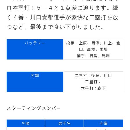
ロ本塁打！５－４と１点差に迫ります。続
く４番・川口貴都選手が豪快な二塁打を放
つなど、最後まで食い下がりました。
バッテリー
投手：上原、西澤、川上、倉
田、高橋、馬場
捕手：君島、馬場
打撃
二塁打：後藤、川口
三塁打：
本塁打：森下
スターティングメンバー
打順
選手名
守備