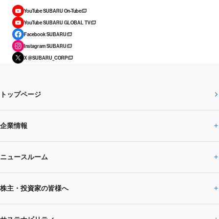
YouTube SUBARU On-Tube
YouTube SUBARU GLOBAL TV
Facebook SUBARU
Instagram SUBARU
X @SUBARU_CORP
トップページ
企業情報
ニュースルーム
企業情報トップ
株主・投資家の皆様へ
ニュースルームトップ
SUBARUのありたい姿
トップメッセージ