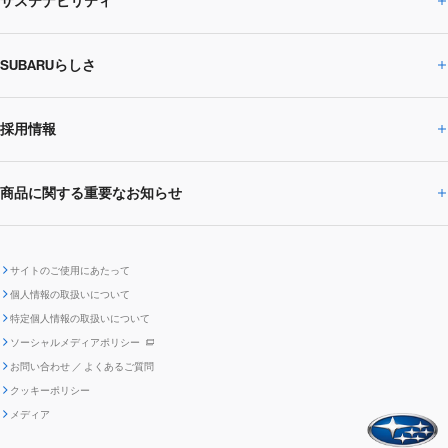
サステナビリティ
株主・投資家の皆様へトップ
ニュースリリース
トピックス・お知らせ
SUBARU 2025方針
会社概要・役員／CXO一覧
SUBARUらしさ
ひとめでわかる
サステナビリティトップ
閉じる
企業・経営
財務データ
事業所・関係会社
SUBARU
CEOサステナビリティ
SUBARUグループの
採用情報
SUBARUらしさトップ
IRライブラリー
株式情報
SUBARU運動部
メッセージ
サステナビリティ
商品に関する重要なお知らせ
採用情報トップ
SUBARUびと
サステナビリティジャーナル
環境
社会
株主・投資家サポート
個人投資家の皆様へ
閉じる
商品に関する重要なお知らせトップ
新卒採用
中途採用
SUBARUデザイン
SUBARU技報
ガバナンス
社外からの評価
IRカレンダー
電子公告
サイトのご使用にあたって
個人情報の取扱いについて
「SUBARUらしさ」を
SUBARU ハイブリッド車 レスキュ
特定個人情報の取扱いについて
車種別環境情報
ディスクロージャー
SUBARU Lab採用（中途）
航空宇宙カンパニー採用
SUBARUが生み出してきたこと
際立たせる技術
GRI内容索引
TCFD対照表
ー時の取扱い
IRサイト注意事項
ソーシャルメディアポリシー
ポリシー
1.安心と愉しさ
お問い合わせ ／ よくあるご質問
「SUBARUらしさ」を
クッキーポリシー
自動車リサイクル
リコール情報
販売会社グループ採用
期間従業員採用
際立たせる技術
『魔改造の夜』特設サイト
閉じる
編集方針
レポートライブラリー
メディア
2.環境技術