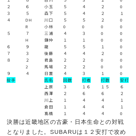
２
６
小玉
５
４
２
0
３
５
森下
５
４
２
１
４
DH
川口
５
５
２
0
R
小林
0
0
0
0
５
７
三浦
４
３
0
0
H
鎌仲
１
１
0
0
６
９
龍
５
５
１
0
７
３
後藤
４
４
２
0
８
２
君島
２
２
0
0
2
馬場
２
２
0
0
９
４
日置
４
３
１
0
投手
氏名
回数
打者
打数
安打
上原
３
１６
１５
６
西澤
２
６
６
２
川上
１
４
４
１
倉田
１
４
４
１
髙橋
１
４
４
0
決勝は近畿地区の古豪・日本生命との対戦
となりました。SUBARUは１２安打で攻め