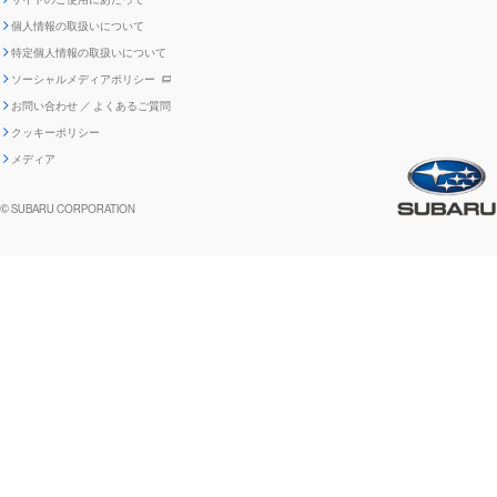
IRカレンダー
電子公告
個人情報の取扱いについて
「SUBARUらしさ」を
SUBARU ハイブリッド車 レスキュ
特定個人情報の取扱いについて
車種別環境情報
ディスクロージャー
SUBARU Lab採用（中途）
航空宇宙カンパニー採用
SUBARUが生み出してきたこと
際立たせる技術
GRI内容索引
TCFD対照表
ー時の取扱い
IRサイト注意事項
ソーシャルメディアポリシー
ポリシー
1.安心と愉しさ
お問い合わせ ／ よくあるご質問
「SUBARUらしさ」を
クッキーポリシー
自動車リサイクル
リコール情報
販売会社グループ採用
期間従業員採用
際立たせる技術
『魔改造の夜』特設サイト
閉じる
編集方針
レポートライブラリー
メディア
2.環境技術
助手席エアバッグに関する重要な
SUBARUのロゴ・標章を不正使用
サステナビリティ関連方針・ガイ
© SUBARU CORPORATION
閉じる
高校生採用
障がい者採用（中途）
企業スポーツ
お知らせ
した模倣品にご注意ください
ドライン
FUJI/FA-200 エアロスバルサービス
関連会社採用情報リンク集
閉じる
情報
閉じる
閉じる