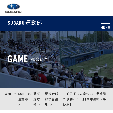
運動部
SUBARU
GAME
試合結果
HOME
SUBARU
硬式
硬式野球
三浦選手らの豪快な一発攻勢
運動部
野球
部試合結
で決勝へ！【日立市長杯・準
部
果
決勝】