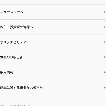
ニュースルーム
企業情報トップ
株主・投資家の皆様へ
ニュースルームトップ
SUBARUのありたい姿
トップメッセージ
サステナビリティ
株主・投資家の皆様へトップ
ニュースリリース
トピックス・お知らせ
SUBARU 2025方針
会社概要・役員／CXO一覧
SUBARUらしさ
ひとめでわかる
サステナビリティトップ
閉じる
企業・経営
財務データ
事業所・関係会社
SUBARU
CEOサステナビリティ
SUBARUグループの
採用情報
SUBARUらしさトップ
IRライブラリー
株式情報
SUBARU運動部
メッセージ
サステナビリティ
商品に関する重要なお知らせ
採用情報トップ
SUBARUびと
サステナビリティジャーナル
環境
社会
株主・投資家サポート
個人投資家の皆様へ
閉じる
商品に関する重要なお知らせトップ
新卒採用
中途採用
SUBARUデザイン
SUBARU技報
ガバナンス
社外からの評価
サイトのご使用にあたって