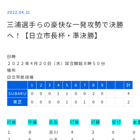
2022.04.21
三浦選手らの豪快な一発攻勢で決勝
へ！【日立市長杯・準決勝】
日時
２０２２年４月２０日（水）試合開始８時５０分
場所
日立市民球場
1
2
3
4
5
6
7
8
9
計
SUBARU
0
0
0
1
1
0
0
2
0
4
東芝
0
0
0
0
1
0
1
0
0
2
打順
守備
氏名
打席
打数
安打
本
１
８
古川
４
３
0
0
２
６
小玉
４
４
0
0