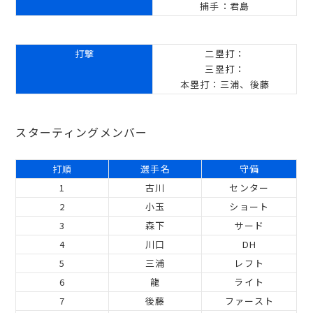
捕手：君島
打撃
二塁打：
三塁打：
本塁打：三浦、後藤
スターティングメンバー
打順
選手名
守備
1
古川
センター
2
小玉
ショート
3
森下
サード
4
川口
DH
5
三浦
レフト
6
龍
ライト
7
後藤
ファースト