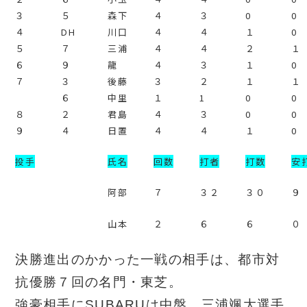
３
５
森下
４
３
0
0
４
DH
川口
４
４
１
0
５
７
三浦
４
４
２
１
６
９
龍
４
３
１
0
７
３
後藤
３
２
１
１
６
中里
１
1
0
0
８
２
君島
４
３
0
0
９
４
日置
４
４
１
0
投手
氏名
回数
打者
打数
安
阿部
７
３２
３０
９
山本
２
６
６
０
決勝進出のかかった一戦の相手は、都市対
抗優勝７回の名門・東芝。
強豪相手にSUBARUは中盤、三浦颯大選手