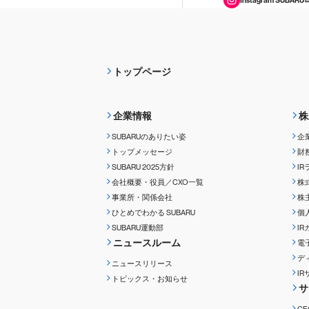
トップページ
企業情報
株
SUBARUのありたい姿
企
トップメッセージ
財
SUBARU 2025方針
I
会社概要・役員／CXO一覧
株
事業所・関係会社
株
ひとめでわかる
SUBARU
個
SUBARU運動部
I
ニュースルーム
電
デ
ニュースリリース
I
トピックス・お知らせ
サ