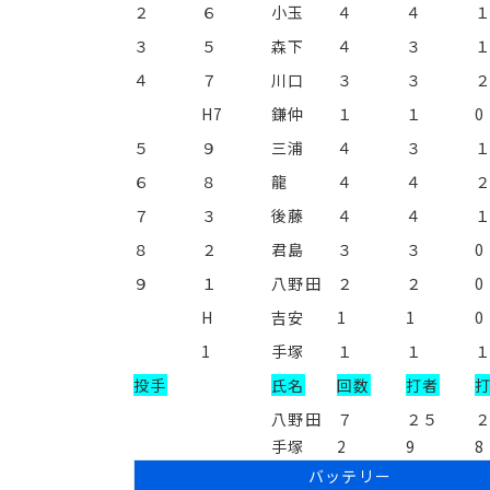
２
６
小玉
４
４
３
５
森下
４
３
４
７
川口
３
３
H7
鎌仲
１
１
0
５
９
三浦
４
３
６
８
龍
４
４
７
３
後藤
４
４
８
２
君島
３
３
0
９
１
八野田
２
２
0
H
吉安
1
1
0
1
手塚
１
１
投手
氏名
回数
打者
八野田
７
２５
手塚
2
9
8
バッテリー