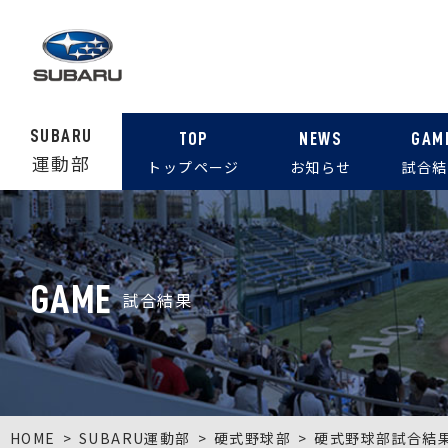
SUBARU
TOP
NEWS
GAM
運動部
トップページ
お知らせ
試合結
GAME
試合結果
HOME
SUBARU運動部
硬式野球部
硬式野球部試合結