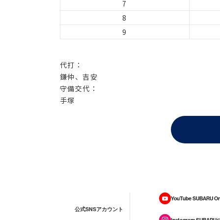
7
8
9
代打：
鎌仲、吉安
守備交代：
手塚
YouTube SUBARU On
公式SNSアカウント
Instagram SUBARU