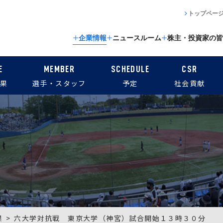
トップペー
企業情報
ニュースルーム
株主・投資家の皆
E
MEMBER
SCHEDULE
CSR
果
選手・スタッフ
予定
社会貢献
果
六大学対抗戦 東京大学（神宮）試合開始１３時３０分