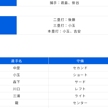
捕手：君島、笹谷
二塁打：後藤
三塁打：小玉
本塁打：小玉、吉安
選手名
守備
中里
セカンド
小玉
ショート
森下
サード
川口
レフト
三浦
ライト
龍
センター