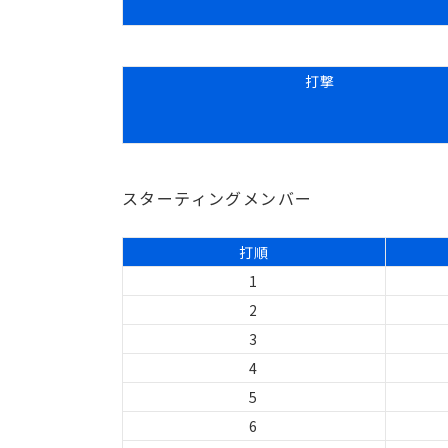
打撃
スターティングメンバー
打順
1
2
3
4
5
6