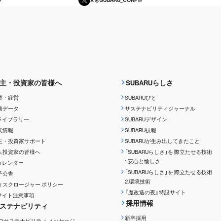
主・投資家の皆様へ
SUBARUらしさ
業・経営
SUBARUびと
務データ
サステナビリティジャーナル
Rライブラリー
SUBARUデザイン
式情報
SUBARU技報
主・投資家サポート
SUBARUが生み出してきたこと
人投資家の皆様へ
「SUBARUらしさ」を
際立たせる技術
1.安心と愉しさ
Rカレンダー
「SUBARUらしさ」を
際立たせる技術
子公告
2.環境技術
ィスクロージャー
ポリシー
『魔改造の夜』特設サイト
Rサイト注意事項
採用情報
ステナビリティ
新卒採用