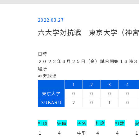
2022.03.27
六大学対抗戦 東京大学（神
日時
２０２２年３月２５日（金）試合開始１３時３
場所
神宮球場
1
2
3
4
東京大学
0
0
0
0
SUBARU
2
0
1
0
打順
守備
氏名
打席
打数
１
４
中里
４
４