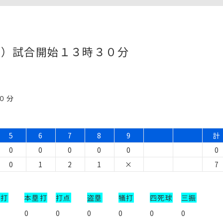
宮）試合開始１３時３０分
０分
5
6
7
8
9
計
0
0
0
0
0
0
0
1
2
1
×
7
安打
本塁打
打点
盗塁
犠打
四死球
三振
１
0
0
0
0
0
0