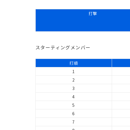
打撃
スターティングメンバー
打順
1
2
3
4
5
6
7