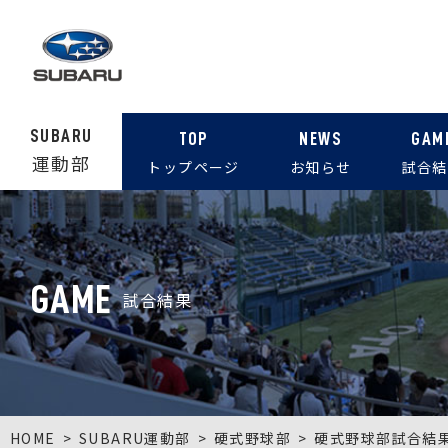
SUBARU
TOP
NEWS
GAM
運動部
トップページ
お知らせ
試合結
GAME
試合結果
HOME
SUBARU運動部
硬式野球部
硬式野球部試合結