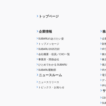
トップページ
企業情報
株
SUBARUのありたい姿
企
トップメッセージ
財
SUBARU 2025方針
I
会社概要・役員／CXO一覧
株
事業所・関係会社
株
ひとめでわかる
SUBARU
個
SUBARU運動部
I
ニュースルーム
電
デ
ニュースリリース
I
トピックス・お知らせ
サ
C
S