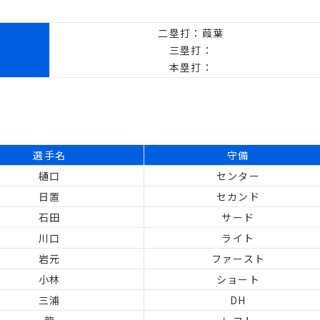
二塁打：葭葉
三塁打：
本塁打：
選手名
守備
樋口
センター
日置
セカンド
石田
サード
川口
ライト
岩元
ファースト
小林
ショート
三浦
DH