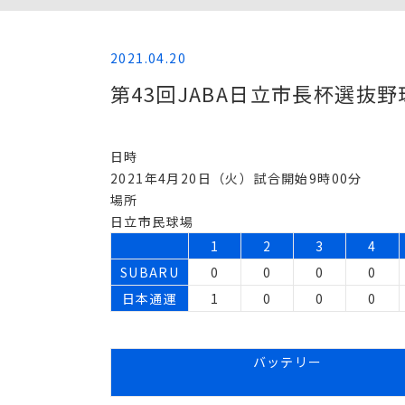
2021.04.20
第43回JABA日立市長杯選抜
日時
2021年4月20日（火）試合開始9時00分
場所
日立市民球場
1
2
3
4
SUBARU
0
0
0
0
日本通運
1
0
0
0
バッテリー