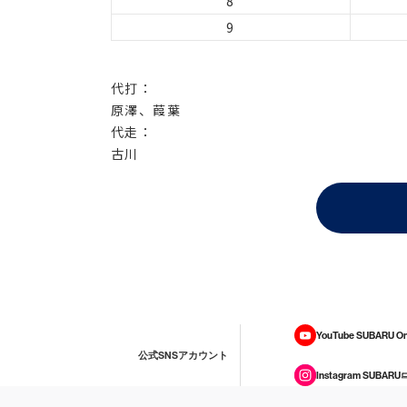
8
9
代打：
原澤、葭葉
代走：
古川
YouTube SUBARU On
公式SNSアカウント
Instagram SUBARU