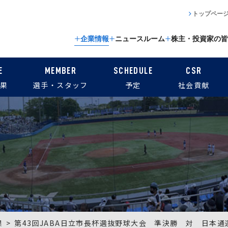
トップペー
企業情報
ニュースルーム
株主・投資家の皆
E
MEMBER
SCHEDULE
CSR
果
選手・スタッフ
予定
社会貢献
果
第43回JABA日立市長杯選抜野球大会 準決勝 対 日本通