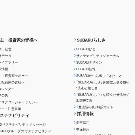
主・投資家の皆様へ
SUBARUらしさ
業・経営
SUBARUびと
務データ
サステナビリティジャーナル
Rライブラリー
SUBARUデザイン
式情報
SUBARU技報
主・投資家サポート
SUBARUが生み出してきたこと
人投資家の皆様へ
「SUBARUらしさ」を
際立たせる技術
1.安心と愉しさ
Rカレンダー
「SUBARUらしさ」を
際立たせる技術
子公告
2.環境技術
ィスクロージャー
ポリシー
『魔改造の夜』特設サイト
Rサイト注意事項
採用情報
ステナビリティ
新卒採用
EOサステナビリティ
メッセージ
中途採用
UBARUグループの
サステナビリティ