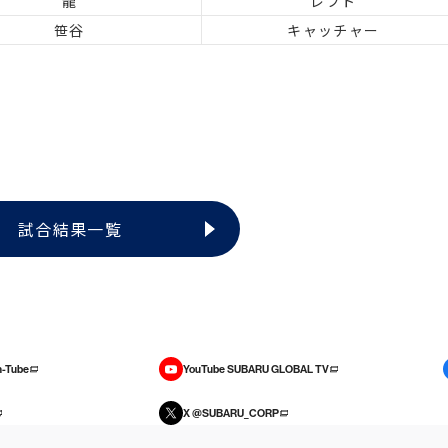
龍
レフト
笹谷
キャッチャー
試合結果一覧
-Tube
YouTube SUBARU GLOBAL TV
X @SUBARU_CORP