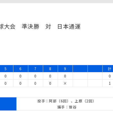
野球大会 準決勝 対 日本通運
5
6
7
8
9
計
0
0
0
0
0
0
0
0
0
0
×
1
投手：阿部（6回）、上原（2回）
捕手：笹谷