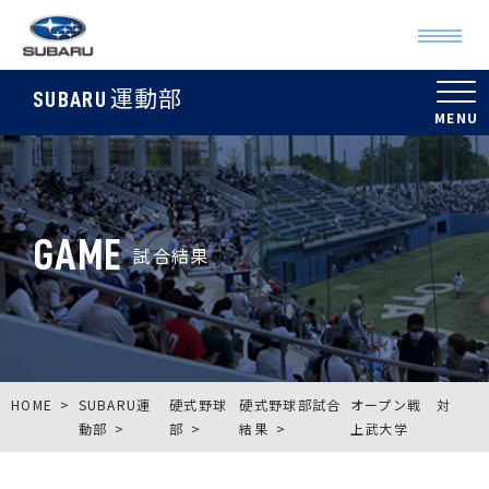
運動部
SUBARU
GAME
試合結果
HOME
SUBARU運
硬式野球
硬式野球部試合
オープン戦 対
動部
部
結果
上武大学