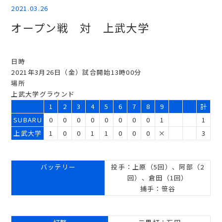
2021.03.26
オープン戦 対 上武大学
日時
2021年3月26日（金）試合開始13時00分
場所
上武大学グラウンド
1
2
3
4
5
6
7
8
9
計
SUBARU
0
0
0
0
0
0
0
0
1
1
上武大学
1
0
0
1
1
0
0
0
×
3
バッテリー
投手：上原（5回）、阿部（2
回）、倉田（1回）
捕手：笹谷