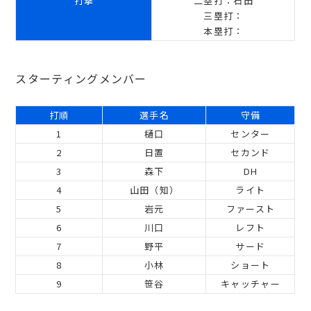
打撃
二塁打：石田
三塁打：
本塁打：
スターティングメンバー
打順
選手名
守備
1
樋口
センター
2
日置
セカンド
3
森下
DH
4
山田（知）
ライト
5
岩元
ファースト
6
川口
レフト
7
野平
サード
8
小林
ショート
9
笹谷
キャッチャー