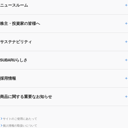
ニュースルーム
企業情報トップ
株主・投資家の皆様へ
ニュースルームトップ
SUBARUのありたい姿
トップメッセージ
サステナビリティ
株主・投資家の皆様へトップ
ニュースリリース
トピックス・お知らせ
SUBARU 2025方針
会社概要・役員／CXO一覧
SUBARUらしさ
ひとめでわかる
サステナビリティトップ
閉じる
企業・経営
財務データ
事業所・関係会社
SUBARU
CEOサステナビリティ
SUBARUグループの
採用情報
SUBARUらしさトップ
IRライブラリー
株式情報
SUBARU運動部
メッセージ
サステナビリティ
商品に関する重要なお知らせ
採用情報トップ
SUBARUびと
サステナビリティジャーナル
環境
社会
株主・投資家サポート
個人投資家の皆様へ
閉じる
商品に関する重要なお知らせトップ
新卒採用
中途採用
SUBARUデザイン
SUBARU技報
ガバナンス
社外からの評価
IRカレンダー
電子公告
サイトのご使用にあたって
個人情報の取扱いについて