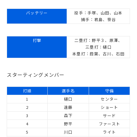
バッテリー
投手：手塚、山田、山本
捕手：君島、笹谷
打撃
二塁打：野平３、原澤、
三塁打：樋口
本塁打：葭葉、古川、石田
スターティングメンバー
打順
選手名
守備
1
樋口
センター
2
遠藤
ショート
3
森下
サード
4
野平
ファースト
5
川口
ライト