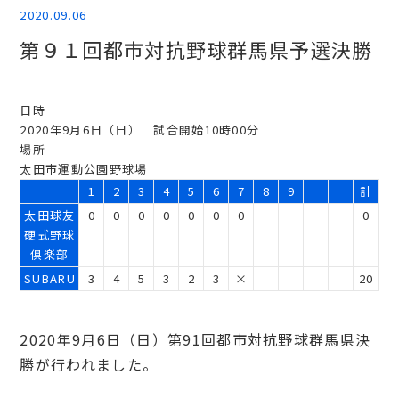
2020.09.06
第９１回都市対抗野球群馬県予選決勝
日時
2020年9月6日（日） 試合開始10時00分
場所
太田市運動公園野球場
1
2
3
4
5
6
7
8
9
計
太田球友
0
0
0
0
0
0
0
0
硬式野球
倶楽部
SUBARU
3
4
5
3
2
3
×
20
2020年9月6日（日）第91回都市対抗野球群馬県決
勝が行われました。