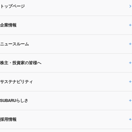
トップページ
企業情報
ニュースルーム
企業情報トップ
株主・投資家の皆様へ
ニュースルームトップ
SUBARUのありたい姿
トップメッセージ
サステナビリティ
株主・投資家の皆様へトップ
ニュースリリース
トピックス・お知らせ
SUBARU 2025方針
会社概要・役員／CXO一覧
SUBARUらしさ
ひとめでわかる
サステナビリティトップ
閉じる
企業・経営
財務データ
事業所・関係会社
SUBARU
CEOサステナビリティ
SUBARUグループの
採用情報
SUBARUらしさトップ
IRライブラリー
株式情報
SUBARU運動部
メッセージ
サステナビリティ