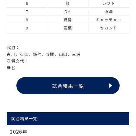
6
龍
レフト
7
DH
原澤
8
君島
キャッチャー
9
葭葉
セカンド
代打：
古川、石田、鎌仲、寺腰、山田、三浦
守備交代：
笹谷
試合結果一覧
試合結果一覧
2026年