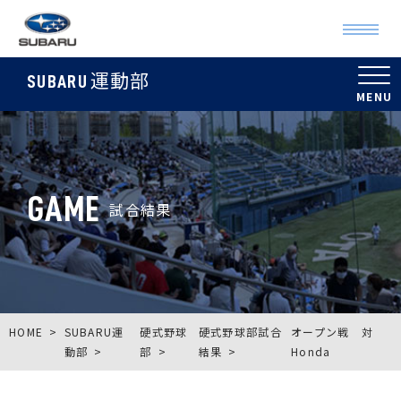
運動部
SUBARU
GAME
試合結果
HOME
SUBARU運
硬式野球
硬式野球部試合
オープン戦 対
動部
部
結果
Honda