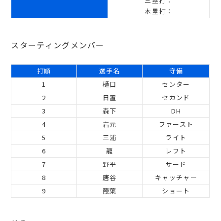
三塁打：
本塁打：
スターティングメンバー
打順
選手名
守備
1
樋口
センター
2
日置
セカンド
3
森下
DH
4
岩元
ファースト
5
三浦
ライト
6
龍
レフト
7
野平
サード
8
唐谷
キャッチャー
9
葭葉
ショート