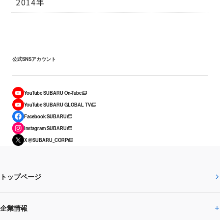
2014年
公式SNSアカウント
YouTube SUBARU On-Tube
YouTube SUBARU GLOBAL TV
Facebook SUBARU
Instagram SUBARU
X @SUBARU_CORP
トップページ
企業情報