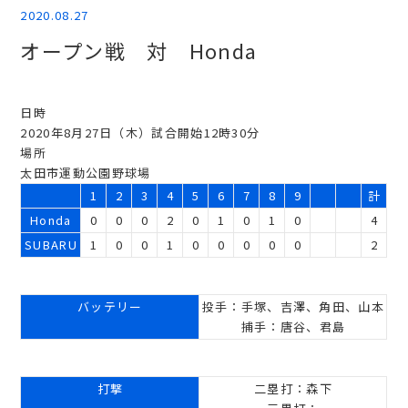
2020.08.27
オープン戦 対 Honda
日時
2020年8月27日（木）試合開始12時30分
場所
太田市運動公園野球場
1
2
3
4
5
6
7
8
9
計
Honda
0
0
0
2
0
1
0
1
0
4
SUBARU
1
0
0
1
0
0
0
0
0
2
バッテリー
投手：手塚、吉澤、角田、山本
捕手：唐谷、君島
打撃
二塁打：森下