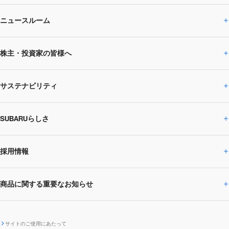
ニュースルーム
企業情報トップ
株主・投資家の皆様へ
ニュースルームトップ
SUBARUのありたい姿
トップメッセージ
サステナビリティ
株主・投資家の皆様へトップ
ニュースリリース
トピックス・お知らせ
SUBARU 2025方針
会社概要・役員／CXO一覧
SUBARUらしさ
ひとめでわかる
サステナビリティトップ
閉じる
企業・経営
財務データ
事業所・関係会社
SUBARU
CEOサステナビリティ
SUBARUグループの
採用情報
SUBARUらしさトップ
IRライブラリー
株式情報
SUBARU運動部
メッセージ
サステナビリティ
商品に関する重要なお知らせ
採用情報トップ
SUBARUびと
サステナビリティジャーナル
環境
社会
株主・投資家サポート
個人投資家の皆様へ
閉じる
商品に関する重要なお知らせトップ
新卒採用
中途採用
SUBARUデザイン
SUBARU技報
ガバナンス
社外からの評価
IRカレンダー
電子公告
サイトのご使用にあたって