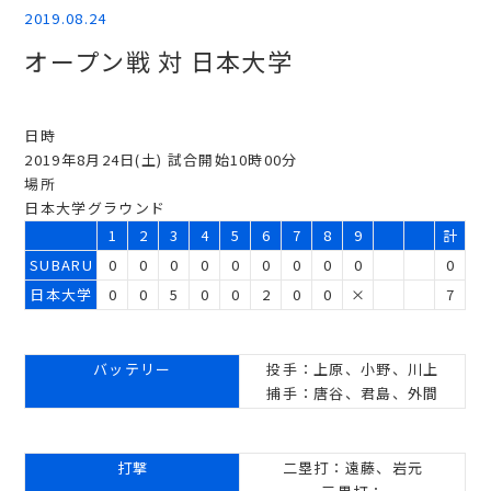
2019.08.24
オープン戦 対 日本大学
日時
2019年8月24日(土) 試合開始10時00分
場所
日本大学グラウンド
1
2
3
4
5
6
7
8
9
計
SUBARU
0
0
0
0
0
0
0
0
0
0
日本大学
0
0
5
0
0
2
0
0
×
7
バッテリー
投手：上原、小野、川上
捕手：唐谷、君島、外間
打撃
二塁打：遠藤、岩元