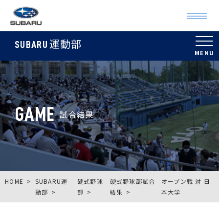
運動部
SUBARU
GAME
試合結果
HOME
SUBARU運
硬式野球
硬式野球部試合
オープン戦 対 日
動部
部
結果
本大学