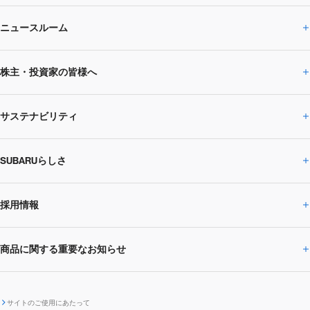
ニュースルーム
企業情報トップ
株主・投資家の皆様へ
ニュースルームトップ
SUBARUのありたい姿
トップメッセージ
サステナビリティ
株主・投資家の皆様へトップ
ニュースリリース
トピックス・お知らせ
SUBARU 2025方針
会社概要・役員／CXO一覧
SUBARUらしさ
ひとめでわかる
サステナビリティトップ
閉じる
企業・経営
財務データ
事業所・関係会社
SUBARU
CEOサステナビリティ
SUBARUグループの
採用情報
SUBARUらしさトップ
IRライブラリー
株式情報
SUBARU運動部
メッセージ
サステナビリティ
商品に関する重要なお知らせ
採用情報トップ
SUBARUびと
サステナビリティジャーナル
環境
社会
株主・投資家サポート
個人投資家の皆様へ
閉じる
商品に関する重要なお知らせトップ
新卒採用
中途採用
SUBARUデザイン
SUBARU技報
ガバナンス
社外からの評価
IRカレンダー
電子公告
サイトのご使用にあたって