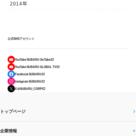
2014年
公式SNSアカウント
YouTube SUBARU On-Tube
YouTube SUBARU GLOBAL TV
Facebook SUBARU
Instagram SUBARU
X @SUBARU_CORP
トップページ
企業情報