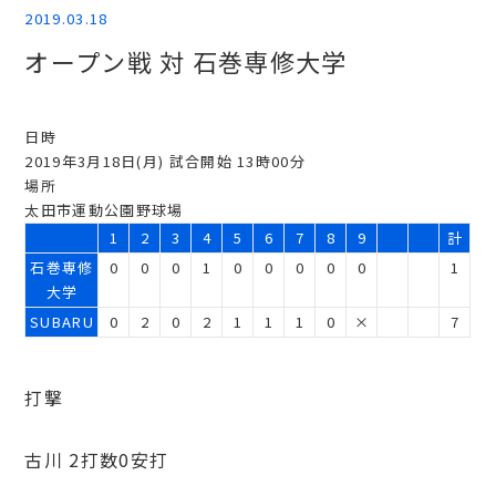
2019.03.18
オープン戦 対 石巻専修大学
日時
2019年3月18日(月) 試合開始 13時00分
場所
太田市運動公園野球場
1
2
3
4
5
6
7
8
9
計
石巻専修
0
0
0
1
0
0
0
0
0
1
大学
SUBARU
0
2
0
2
1
1
1
0
×
7
打撃
古川 2打数0安打