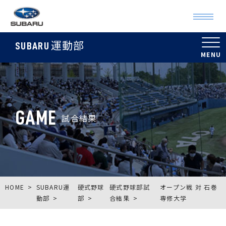
運動部
SUBARU
GAME
試合結果
HOME
SUBARU運
硬式野球
硬式野球部試
オープン戦 対 石巻
動部
部
合結果
専修大学