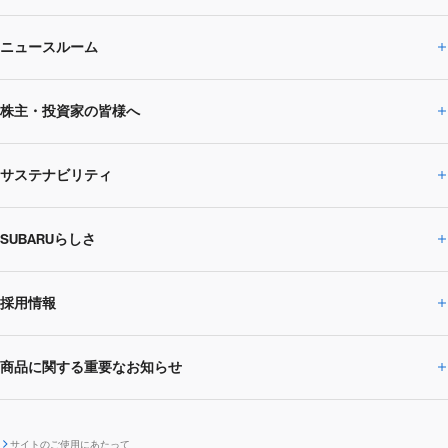
ニュースルーム
企業情報トップ
株主・投資家の皆様へ
ニュースルームトップ
SUBARUのありたい姿
トップメッセージ
サステナビリティ
株主・投資家の皆様へトップ
ニュースリリース
トピックス・お知らせ
SUBARU 2025方針
会社概要・役員／CXO一覧
SUBARUらしさ
ひとめでわかる
サステナビリティトップ
閉じる
企業・経営
財務データ
事業所・関係会社
SUBARU
CEOサステナビリティ
SUBARUグループの
採用情報
SUBARUらしさトップ
IRライブラリー
株式情報
SUBARU運動部
メッセージ
サステナビリティ
商品に関する重要なお知らせ
採用情報トップ
SUBARUびと
サステナビリティジャーナル
環境
社会
株主・投資家サポート
個人投資家の皆様へ
閉じる
商品に関する重要なお知らせトップ
新卒採用
中途採用
SUBARUデザイン
SUBARU技報
ガバナンス
社外からの評価
IRカレンダー
電子公告
サイトのご使用にあたって