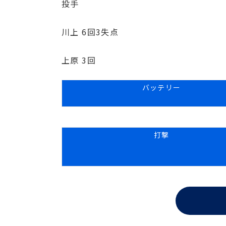
投手
川上 6回3失点
上原 3回
バッテリー
打撃