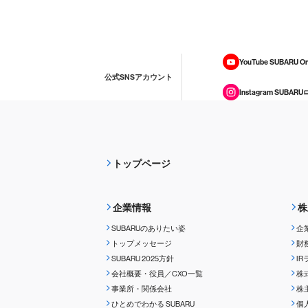
YouTube SUBARU On
公式SNSアカウント
Instagram SUBARU
トップページ
企業情報
株
SUBARUのありたい姿
企
トップメッセージ
財
SUBARU 2025方針
I
会社概要・役員／CXO一覧
株
事業所・関係会社
株
ひとめでわかる
SUBARU
個