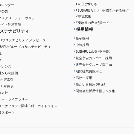
1.安心と愉しさ
Rカレンダー
「SUBARUらしさ」を
際立たせる技術
子公告
2.環境技術
ィスクロージャー
ポリシー
『魔改造の夜』特設サイト
Rサイト注意事項
採用情報
ステナビリティ
新卒採用
EOサステナビリティ
メッセージ
中途採用
UBARUグループの
サステナビリティ
SUBARU Lab採用（中途）
境
航空宇宙カンパニー採用
会
販売会社グループ採用
バナンス
期間従業員採用
外からの評価
高校生採用
RI内容索引
障がい者採用（中途）
CFD対照表
関連会社採用情報リンク集
集方針
ポートライブラリー
ステナビリティ関連方針・ガイドライン
業スポーツ