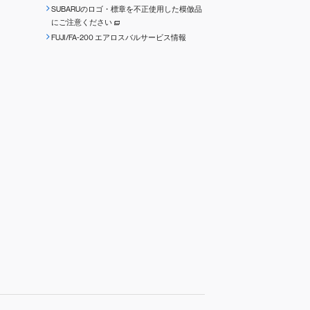
SUBARUのロゴ・標章を不正使用した模倣品
にご注意ください
FUJI/FA-200 エアロスバルサービス情報