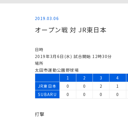
2019.03.06
オープン戦 対 JR東日本
日時
2019年3月6日(水) 試合開始 12時30分
場所
太田市運動公園野球場
1
2
3
4
JR東日本
0
0
2
1
SUBARU
0
0
0
0
打撃