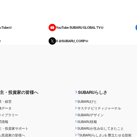
-Tube
YouTube SUBARU GLOBAL TV
X @SUBARU_CORP
主・投資家の皆様へ
SUBARUらしさ
業・経営
SUBARUびと
務データ
サステナビリティジャーナル
Rライブラリー
SUBARUデザイン
式情報
SUBARU技報
主・投資家サポート
SUBARUが生み出してきたこと
人投資家の皆様へ
「SUBARUらしさ」を
際立たせる技術