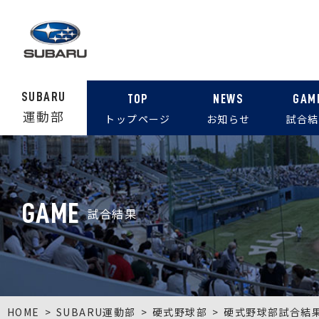
SUBARU
TOP
NEWS
GAM
運動部
トップページ
お知らせ
試合結
GAME
試合結果
HOME
SUBARU運動部
硬式野球部
硬式野球部試合結