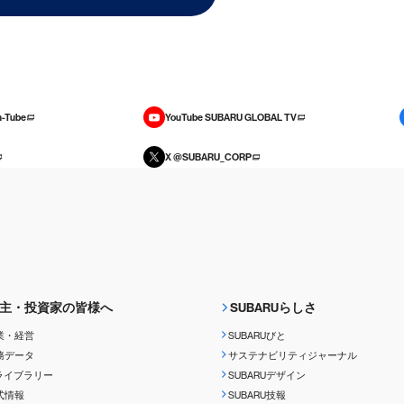
-Tube
YouTube SUBARU GLOBAL TV
X @SUBARU_CORP
主・投資家の皆様へ
SUBARUらしさ
業・経営
SUBARUびと
務データ
サステナビリティジャーナル
Rライブラリー
SUBARUデザイン
式情報
SUBARU技報