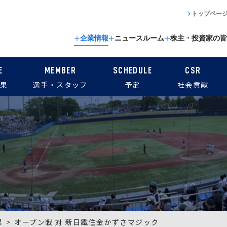
トップペー
企業情報
ニュースルーム
株主・投資家の皆
E
MEMBER
SCHEDULE
CSR
果
選手・スタッフ
予定
社会貢献
果
オープン戦 対 新日鐵住金かずさマジック