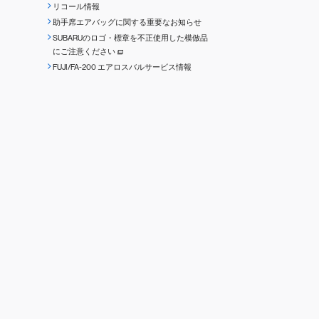
リコール情報
助手席エアバッグに関する重要なお知らせ
SUBARUのロゴ・標章を不正使用した模倣品
にご注意ください
FUJI/FA-200 エアロスバルサービス情報