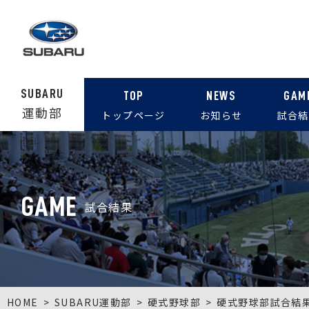
SUBARU
TOP
NEWS
GAM
運動部
トップページ
お知らせ
試合結
GAME
試合結果
HOME
SUBARU運動部
硬式野球部
硬式野球部試合結