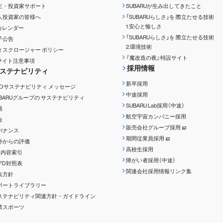
主・投資家サポート
SUBARUが生み出してきたこと
人投資家の皆様へ
「SUBARUらしさ」を
際立たせる技術
1.安心と愉しさ
Rカレンダー
「SUBARUらしさ」を
際立たせる技術
子公告
2.環境技術
ィスクロージャー
ポリシー
『魔改造の夜』特設サイト
Rサイト注意事項
採用情報
ステナビリティ
新卒採用
EOサステナビリティ
メッセージ
中途採用
UBARUグループの
サステナビリティ
SUBARU Lab採用（中途）
境
航空宇宙カンパニー採用
会
販売会社グループ採用
バナンス
期間従業員採用
外からの評価
高校生採用
RI内容索引
障がい者採用（中途）
CFD対照表
関連会社採用情報リンク集
集方針
ポートライブラリー
ステナビリティ関連方針・ガイドライン
業スポーツ