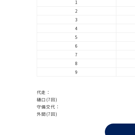
1
2
3
4
5
6
7
8
9
代走：
樋口(7回)
守備交代：
外間(7回)