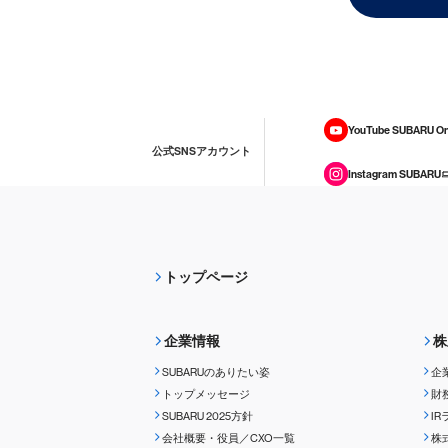
YouTube SUBARU On
公式SNSアカウント
Instagram SUBARU
トップページ
企業情報
株
SUBARUのありたい姿
企
トップメッセージ
財
SUBARU 2025方針
I
会社概要・役員／CXO一覧
株