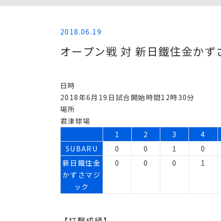
2018.06.19
オープン戦 対 新日鐵住金かず
日時
2018年6月19日試合開始時間12時30分
場所
君津球場
1
2
3
4
SUBARU
0
0
1
0
新日鐵住金
0
0
0
1
かずさマジ
ック
【打撃成績】