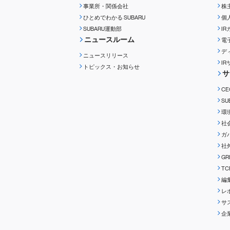
事業所・関係会社
株
ひとめでわかる
SUBARU
個
SUBARU運動部
I
ニュースルーム
電
デ
ニュースリリース
I
トピックス・お知らせ
サ
C
S
環
社
ガ
社
G
T
編
レ
サ
企