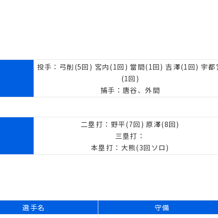
投手：弓削(5回) 宮内(1回) 當間(1回) 吉澤(1回) 宇
(1回)
捕手：唐谷、外間
二塁打：野平(7回) 原澤(8回)
三塁打：
本塁打：大熊(3回ソロ)
選手名
守備