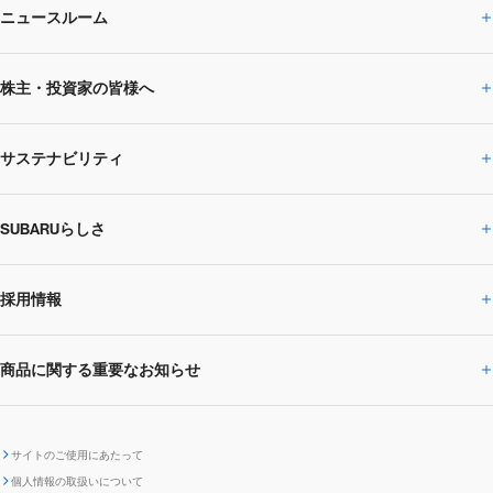
ニュースルーム
企業情報トップ
株主・投資家の皆様へ
ニュースルームトップ
SUBARUのありたい姿
トップメッセージ
サステナビリティ
株主・投資家の皆様へトップ
ニュースリリース
トピックス・お知らせ
SUBARU 2025方針
会社概要・役員／CXO一覧
SUBARUらしさ
ひとめでわかる
サステナビリティトップ
閉じる
企業・経営
財務データ
事業所・関係会社
SUBARU
CEOサステナビリティ
SUBARUグループの
採用情報
SUBARUらしさトップ
IRライブラリー
株式情報
SUBARU運動部
メッセージ
サステナビリティ
商品に関する重要なお知らせ
採用情報トップ
SUBARUびと
サステナビリティジャーナル
環境
社会
株主・投資家サポート
個人投資家の皆様へ
閉じる
商品に関する重要なお知らせトップ
新卒採用
中途採用
SUBARUデザイン
SUBARU技報
ガバナンス
社外からの評価
IRカレンダー
電子公告
サイトのご使用にあたって
個人情報の取扱いについて