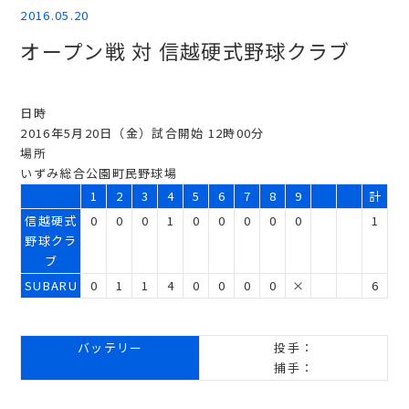
2016.05.20
オープン戦 対 信越硬式野球クラブ
日時
2016年5月20日（金）試合開始 12時00分
場所
いずみ総合公園町民野球場
1
2
3
4
5
6
7
8
9
計
信越硬式
0
0
0
1
0
0
0
0
0
1
野球クラ
ブ
SUBARU
0
1
1
4
0
0
0
0
×
6
バッテリー
投手：
捕手：