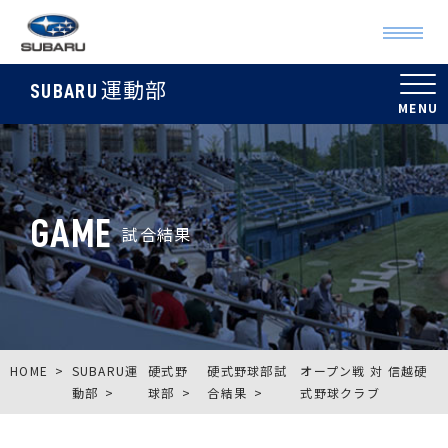
運動部
SUBARU
GAME
試合結果
HOME
SUBARU運
硬式野
硬式野球部試
オープン戦 対 信越硬
動部
球部
合結果
式野球クラブ