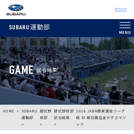
運動部
SUBARU
GAME
試合結果
HOME
SUBARU
硬式野
硬式野球部
2016 JABA関東選抜リーグ
運動部
球部
試合結果
戦 対 新日鐵住金かずさマジ
ック