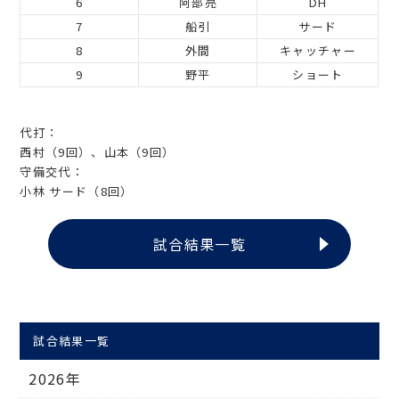
6
阿部亮
DH
7
船引
サード
8
外間
キャッチャー
9
野平
ショート
代打：
西村（9回）、山本（9回）
守備交代：
小林 サード（8回）
試合結果一覧
試合結果一覧
2026年