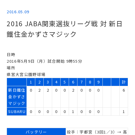
2016.05.09
2016 JABA関東選抜リーグ戦 対 新日
鐵住金かずさマジック
日時
2016年5月9日（月）試合開始 9時55分
場所
県営大宮公園野球場
1
2
3
4
5
6
7
8
9
計
新日鐵住
0
2
2
0
0
2
0
0
0
6
金かずさ
マジック
SUBARU
0
0
0
0
0
1
0
0
0
1
バッテリー
投手：宇都宮（3回1／3）→ 高