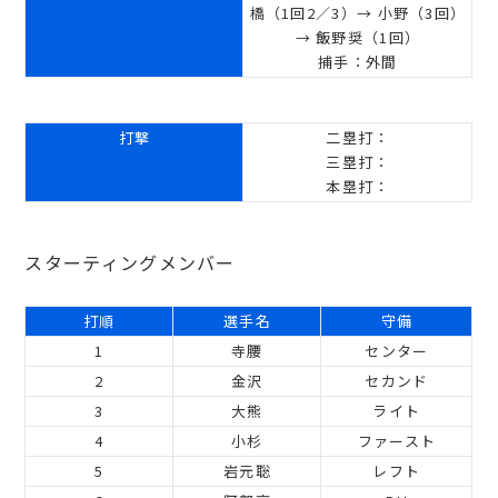
橋（1回2／3）→ 小野（3回）
→ 飯野奨（1回）
捕手：外間
打撃
二塁打：
三塁打：
本塁打：
スターティングメンバー
打順
選手名
守備
1
寺腰
センター
2
金沢
セカンド
3
大熊
ライト
4
小杉
ファースト
5
岩元聡
レフト