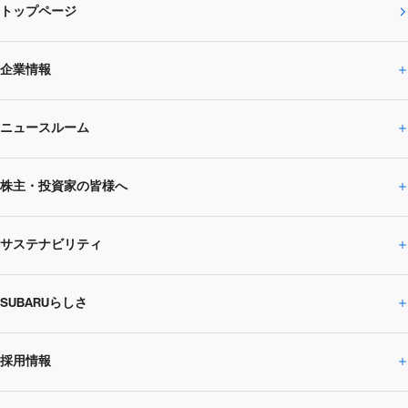
トップページ
企業情報
ニュースルーム
企業情報トップ
株主・投資家の皆様へ
ニュースルームトップ
SUBARUのありたい姿
トップメッセージ
サステナビリティ
株主・投資家の皆様へトップ
ニュースリリース
トピックス・お知らせ
SUBARU 2025方針
会社概要・役員／CXO一覧
SUBARUらしさ
ひとめでわかる
サステナビリティトップ
閉じる
企業・経営
財務データ
事業所・関係会社
SUBARU
CEOサステナビリティ
SUBARUグループの
採用情報
SUBARUらしさトップ
IRライブラリー
株式情報
SUBARU運動部
メッセージ
サステナビリティ