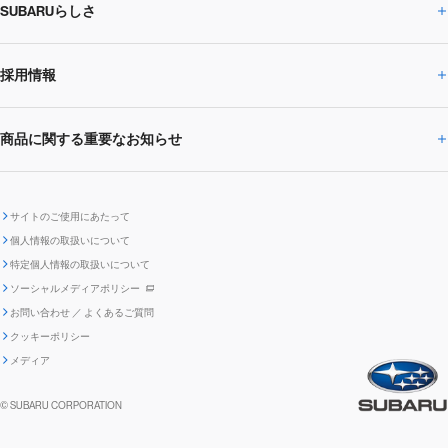
SUBARUらしさ
ひとめでわかる
サステナビリティトップ
閉じる
企業・経営
財務データ
事業所・関係会社
SUBARU
CEOサステナビリティ
SUBARUグループの
採用情報
SUBARUらしさトップ
IRライブラリー
株式情報
SUBARU運動部
メッセージ
サステナビリティ
商品に関する重要なお知らせ
採用情報トップ
SUBARUびと
サステナビリティジャーナル
環境
社会
株主・投資家サポート
個人投資家の皆様へ
閉じる
商品に関する重要なお知らせトップ
新卒採用
中途採用
SUBARUデザイン
SUBARU技報
ガバナンス
社外からの評価
IRカレンダー
電子公告
サイトのご使用にあたって
個人情報の取扱いについて
「SUBARUらしさ」を
SUBARU ハイブリッド車 レスキュ
特定個人情報の取扱いについて
車種別環境情報
ディスクロージャー
SUBARU Lab採用（中途）
航空宇宙カンパニー採用
SUBARUが生み出してきたこと
際立たせる技術
GRI内容索引
TCFD対照表
ー時の取扱い
IRサイト注意事項
ソーシャルメディアポリシー
ポリシー
1.安心と愉しさ
お問い合わせ ／ よくあるご質問
「SUBARUらしさ」を
クッキーポリシー
自動車リサイクル
リコール情報
販売会社グループ採用
期間従業員採用
際立たせる技術
『魔改造の夜』特設サイト
閉じる
編集方針
レポートライブラリー
メディア
2.環境技術
助手席エアバッグに関する重要な
SUBARUのロゴ・標章を不正使用
サステナビリティ関連方針・ガイ
© SUBARU CORPORATION
閉じる
高校生採用
障がい者採用（中途）
企業スポーツ
お知らせ
した模倣品にご注意ください
ドライン