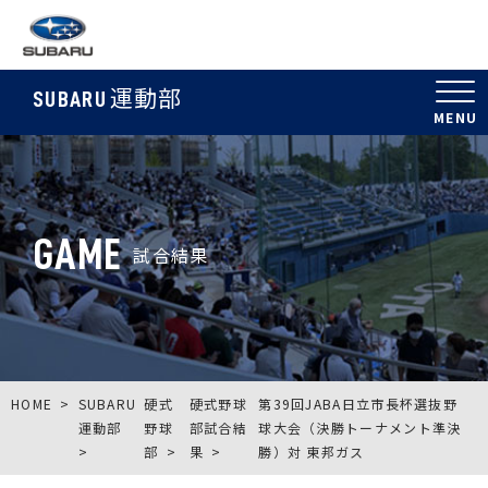
運動部
SUBARU
GAME
試合結果
HOME
SUBARU
硬式
硬式野球
第39回JABA日立市長杯選抜野
運動部
野球
部試合結
球大会（決勝トーナメント準決
部
果
勝）対 東邦ガス