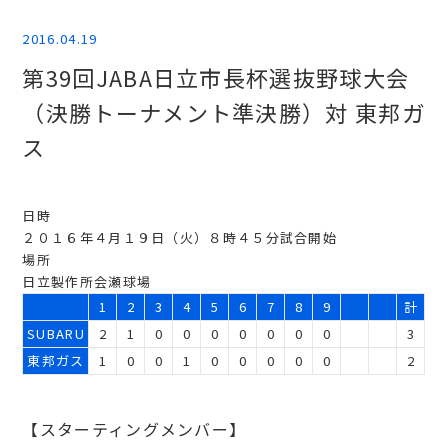
2016.04.19
第39回JABA日立市長杯選抜野球大会
（決勝トーナメント準決勝）対 東邦ガ
ス
日時
２０１６年４月１９日（火）８時４５分試合開始
場所
日立製作所会瀬球場
1
2
3
4
5
6
7
8
9
計
SUBARU
2
1
0
0
0
0
0
0
0
3
東邦ガス
1
0
0
1
0
0
0
0
0
2
【スターティングメンバー】