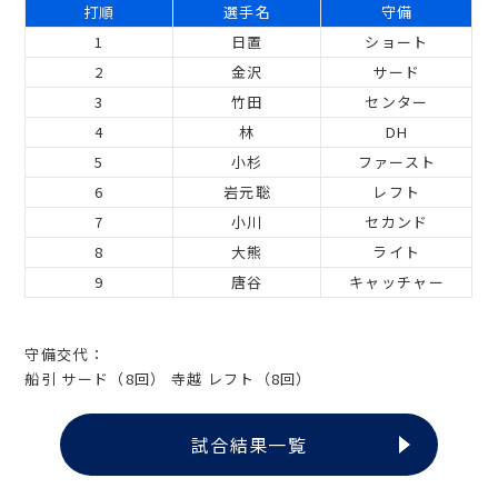
打順
選手名
守備
1
日置
ショート
2
金沢
サード
3
竹田
センター
4
林
DH
5
小杉
ファースト
6
岩元聡
レフト
7
小川
セカンド
8
大熊
ライト
9
唐谷
キャッチャー
守備交代：
船引 サード（8回） 寺越 レフト（8回）
試合結果一覧