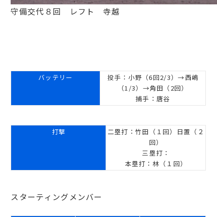
守備交代８回 レフト 寺越
バッテリー
投手：小野（6回2/3）→西嶋
（1/3）→角田（2回）
捕手：唐谷
打撃
二塁打：竹田（１回）日置（２
回）
三塁打：
本塁打：林（１回）
スターティングメンバー