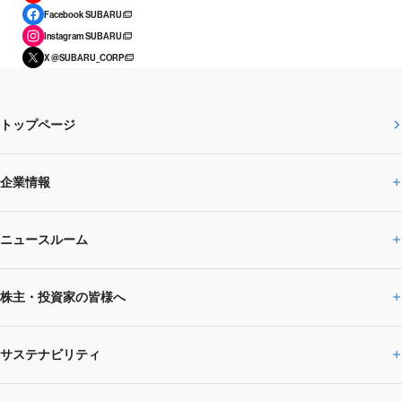
Facebook SUBARU
Instagram SUBARU
X @SUBARU_CORP
トップページ
企業情報
ニュースルーム
企業情報トップ
株主・投資家の皆様へ
ニュースルームトップ
SUBARUのありたい姿
トップメッセージ
サステナビリティ
株主・投資家の皆様へトップ
ニュースリリース
トピックス・お知らせ
SUBARU 2025方針
会社概要・役員／CXO一覧