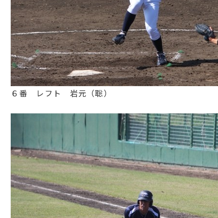
６番 レフト 岩元（聡）