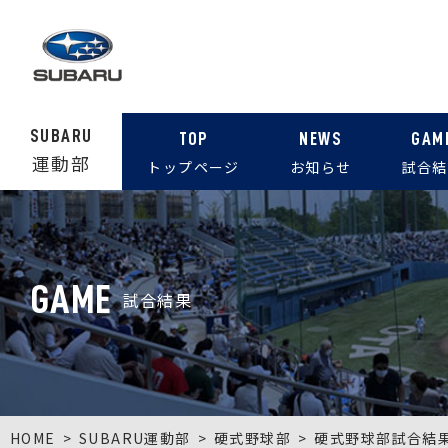
SUBARU
TOP
NEWS
GAM
運動部
トップページ
お知らせ
試合結
GAME
試合結果
HOME
SUBARU運動部
硬式野球部
硬式野球部試合結