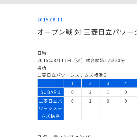
2015.08.11
オープン戦 対 三菱日立パワ
日時
2015年8月11日（火）試合開始12時20分
場所
三菱日立パワーシステムズ横浜G
1
2
3
4
SUBARU
0
2
1
0
三菱日立パ
0
1
0
0
ワーシステ
ムズ横浜
スターティングメンバー