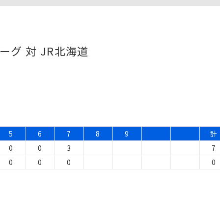
ーグ 対 JR北海道
5
6
7
8
9
計
0
0
3
7
0
0
0
0