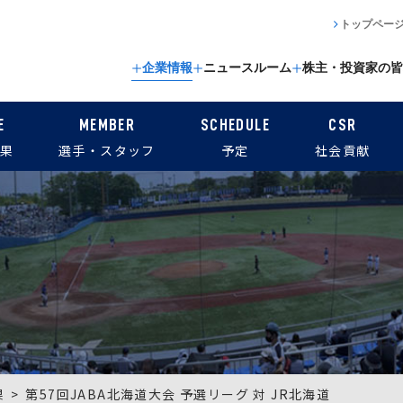
トップペー
企業情報
ニュースルーム
株主・投資家の皆
E
MEMBER
SCHEDULE
CSR
果
選手・スタッフ
予定
社会貢献
果
第57回JABA北海道大会 予選リーグ 対 JR北海道