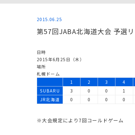
2015.06.25
第57回JABA北海道大会 予選リ
日時
2015年6月25日（木）
場所
札幌ドーム
1
2
3
4
SUBARU
3
0
0
1
JR北海道
0
0
0
0
※大会規定により7回コールドゲーム