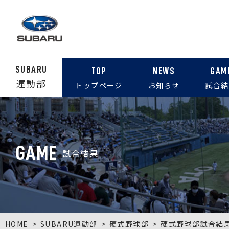
SUBARU
TOP
NEWS
GAM
運動部
トップページ
お知らせ
試合結
GAME
試合結果
HOME
SUBARU運動部
硬式野球部
硬式野球部試合結