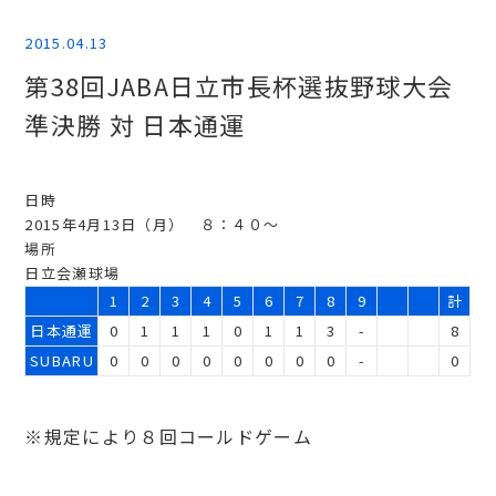
2015.04.13
第38回JABA日立市長杯選抜野球大会
準決勝 対 日本通運
日時
2015年4月13日（月） ８：４０～
場所
日立会瀬球場
1
2
3
4
5
6
7
8
9
計
日本通運
0
1
1
1
0
1
1
3
-
8
SUBARU
0
0
0
0
0
0
0
0
-
0
※規定により８回コールドゲーム