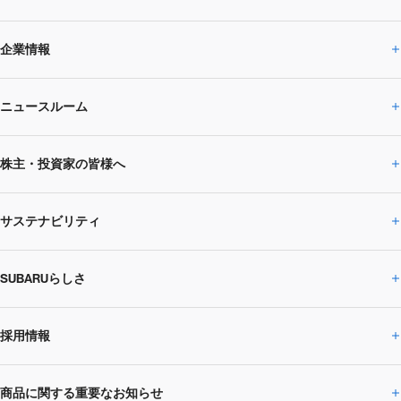
企業情報
ニュースルーム
企業情報トップ
株主・投資家の皆様へ
ニュースルームトップ
SUBARUのありたい姿
トップメッセージ
サステナビリティ
株主・投資家の皆様へトップ
ニュースリリース
トピックス・お知らせ
SUBARU 2025方針
会社概要・役員／CXO一覧
SUBARUらしさ
ひとめでわかる
サステナビリティトップ
閉じる
企業・経営
財務データ
事業所・関係会社
SUBARU
CEOサステナビリティ
SUBARUグループの
採用情報
SUBARUらしさトップ
IRライブラリー
株式情報
SUBARU運動部
メッセージ
サステナビリティ
商品に関する重要なお知らせ
採用情報トップ
SUBARUびと
サステナビリティジャーナル
環境
社会