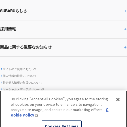
SUBARUらしさ
ひとめでわかる
サステナビリティトップ
閉じる
企業・経営
財務データ
事業所・関係会社
SUBARU
CEOサステナビリティ
SUBARUグループの
採用情報
SUBARUらしさトップ
IRライブラリー
株式情報
SUBARU運動部
メッセージ
サステナビリティ
商品に関する重要なお知らせ
採用情報トップ
SUBARUびと
サステナビリティジャーナル
環境
社会
株主・投資家サポート
個人投資家の皆様へ
閉じる
商品に関する重要なお知らせトップ
新卒採用
中途採用
SUBARUデザイン
SUBARU技報
ガバナンス
社外からの評価
IRカレンダー
電子公告
サイトのご使用にあたって
個人情報の取扱いについて
「SUBARUらしさ」を
SUBARU ハイブリッド車 レスキュ
特定個人情報の取扱いについて
車種別環境情報
ディスクロージャー
SUBARU Lab採用（中途）
航空宇宙カンパニー採用
SUBARUが生み出してきたこと
際立たせる技術
GRI内容索引
TCFD対照表
ー時の取扱い
IRサイト注意事項
ソーシャルメディアポリシー
ポリシー
1.安心と愉しさ
お問い合わせ ／ よくあるご質問
By clicking “Accept All Cookies”, you agree to the storing
「SUBARUらしさ」を
クッキーポリシー
of cookies on your device to enhance site navigation,
自動車リサイクル
リコール情報
販売会社グループ採用
期間従業員採用
際立たせる技術
『魔改造の夜』特設サイト
閉じる
編集方針
レポートライブラリー
analyze site usage, and assist in our marketing efforts.
C
メディア
2.環境技術
ookie Policy
助手席エアバッグに関する重要な
SUBARUのロゴ・標章を不正使用
サステナビリティ関連方針・ガイ
© SUBARU CORPORATION
閉じる
高校生採用
障がい者採用（中途）
企業スポーツ
Cookies Settings
お知らせ
した模倣品にご注意ください