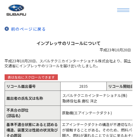
前のページに戻る
インプレッサのリコールについて
平成23年10月20日
平成23年10月20日、スバルテクニカインターナショナル株式会社より、国土
交通省にインプレッサのリコールを届け出いたしました。
リコール届出番号
2835
リコール開始日
スバルテクニカインターナショナル(株)
届出者の氏名又は名称
取締役社長 唐松 洋之
不具合の部位
原動機(エアインテークダクト)
(部品名)
基準不適合状態にあると認める
エアインテークダクトの構造が不適切なため
構造、装置又は性能の状況及び
が接触することがある。そのため、燃料パイ
その原因
開き、燃料が漏れることで火災に至るおそれ