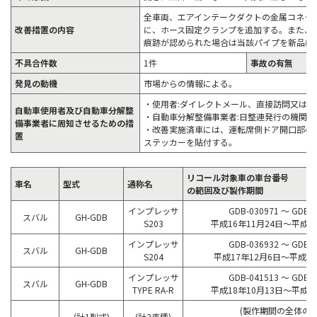
全車両、エアインテークダクトの金属コネク
改善措置の内容
に、ホース固定クランプを追加する。また、
痕跡が認められた場合は当該パイプを新品に
不具合件数
1件
事故の有無
発見の動機
市場からの情報による。
・使用者:ダイレクトメール、直接訪問又は
自動車使用者及び自動車分解整
・自動車分解整備事業者:日整連発行の機関誌
備事業者に周知させるための措
・改善実施済車には、運転席側ドア開口部のドア
置
ステッカーを貼付する。
リコール対象車の車台番号
車名
型式
通称名
の範囲及び製作期間
インプレッサ
GDB-030971 ～ GDB-0
スバル
GH-GDB
S203
平成16年11月24日～平成1
インプレッサ
GDB-036932 ～ GDB-0
スバル
GH-GDB
S204
平成17年12月6日～平成18
インプレッサ
GDB-041513 ～ GDB-0
スバル
GH-GDB
TYPE RA-R
平成18年10月13日～平成1
(製作期間の全体の範
(計1型式)
(計3車種)