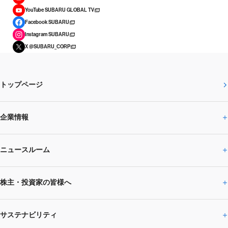
YouTube SUBARU GLOBAL TV
Facebook SUBARU
Instagram SUBARU
X @SUBARU_CORP
トップページ
企業情報
ニュースルーム
企業情報トップ
株主・投資家の皆様へ
ニュースルームトップ
SUBARUのありたい姿
トップメッセージ
サステナビリティ
株主・投資家の皆様へトップ
ニュースリリース
トピックス・お知らせ
SUBARU 2025方針
会社概要・役員／CXO一覧