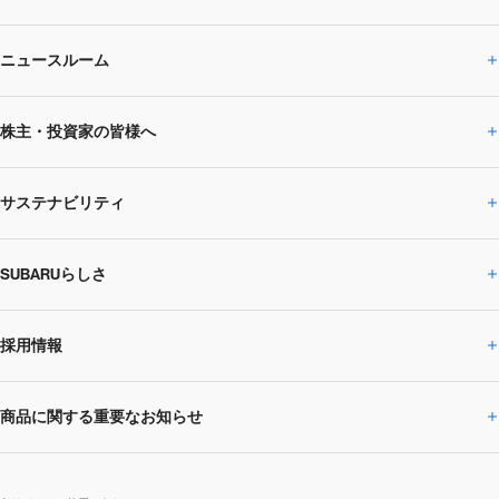
ニュースルーム
企業情報トップ
株主・投資家の皆様へ
ニュースルームトップ
SUBARUのありたい姿
トップメッセージ
サステナビリティ
株主・投資家の皆様へトップ
ニュースリリース
トピックス・お知らせ
SUBARU 2025方針
会社概要・役員／CXO一覧
SUBARUらしさ
ひとめでわかる
サステナビリティトップ
閉じる
企業・経営
財務データ
事業所・関係会社
SUBARU
CEOサステナビリティ
SUBARUグループの
採用情報
SUBARUらしさトップ
IRライブラリー
株式情報
SUBARU運動部
メッセージ
サステナビリティ
商品に関する重要なお知らせ
採用情報トップ
SUBARUびと
サステナビリティジャーナル
環境
社会
株主・投資家サポート
個人投資家の皆様へ
閉じる
商品に関する重要なお知らせトップ
新卒採用
中途採用
SUBARUデザイン
SUBARU技報