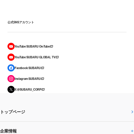
公式SNSアカウント
YouTube SUBARU On-Tube
YouTube SUBARU GLOBAL TV
Facebook SUBARU
Instagram SUBARU
X @SUBARU_CORP
トップページ
企業情報