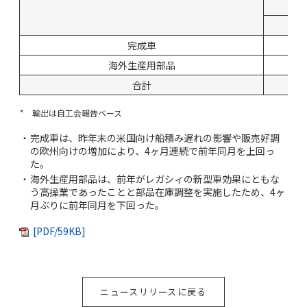
完成車
海外生産用部品
合計
*
輸出は自工会報告ベース
・
完成車は、昨年末の米国向け船積み遅れの影響や販売好調
の欧州向けの増加により、4ヶ月連続で前年同月を上回っ
た。
・
海外生産用部品は、前年がレガシィの新型車効果にともな
う高操業であったことと部品在庫調整を実施したため、4ヶ
月ぶりに前年同月を下回った。
[PDF/59KB]
ニュースリリースに戻る