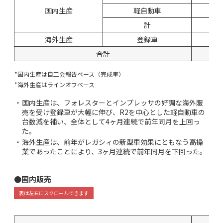
国内生産
軽自動車
計
海外生産
登録車
合計
*国内生産は自工会報告ベース（完成車）
*海外生産はラインオフベース
・
国内生産は、フォレスターとインプレッサの好調な海外販
売を受け登録車が大幅に伸び、R2を中心とした軽自動車の
台数減を補い、全体として4ヶ月連続で前年同月を上回っ
た。
・
海外生産は、前年がレガシィの新型車効果にともなう高操
業であったことにより、3ヶ月連続で前年同月を下回った。
●国内販売