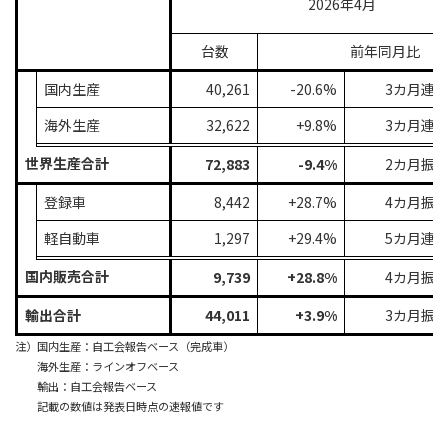
2026年4月
台数
前年同月比
国内生産
40,261
-20.6%
3カ月連
海外生産
32,622
+9.8%
3カ月連
世界生産合計
72,883
-9.4%
2カ月振
登録車
8,442
+28.7%
4カ月振
軽自動車
1,297
+29.4%
5カ月連
国内販売合計
9,739
+28.8%
4カ月振
輸出合計
44,011
+3.9%
3カ月振
注）国内生産：自工会報告ベース（完成車）
海外生産：ラインオフベース
輸出：自工会報告ベース
記載の数値は発表日時点の速報値です