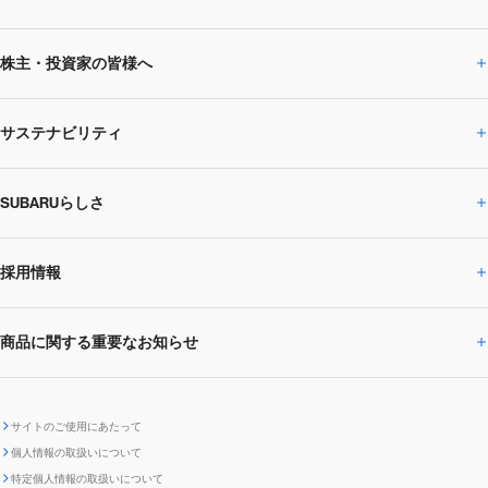
株主・投資家の皆様へ
ニュースルームトップ
SUBARUのありたい姿
トップメッセージ
サステナビリティ
株主・投資家の皆様へトップ
ニュースリリース
トピックス・お知らせ
SUBARU 2025方針
会社概要・役員／CXO一覧
SUBARUらしさ
ひとめでわかる
サステナビリティトップ
閉じる
企業・経営
財務データ
事業所・関係会社
SUBARU
CEOサステナビリティ
SUBARUグループの
採用情報
SUBARUらしさトップ
IRライブラリー
株式情報
SUBARU運動部
メッセージ
サステナビリティ
商品に関する重要なお知らせ
採用情報トップ
SUBARUびと
サステナビリティジャーナル
環境
社会
株主・投資家サポート
個人投資家の皆様へ
閉じる
商品に関する重要なお知らせトップ
新卒採用
中途採用
SUBARUデザイン
SUBARU技報
ガバナンス
社外からの評価
IRカレンダー
電子公告
サイトのご使用にあたって
個人情報の取扱いについて
「SUBARUらしさ」を
SUBARU ハイブリッド車 レスキュ
特定個人情報の取扱いについて
車種別環境情報