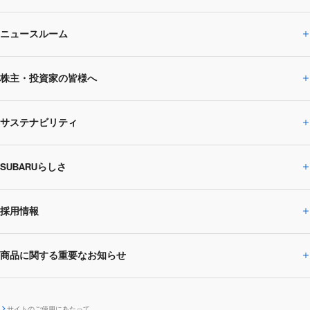
ニュースルーム
企業情報トップ
株主・投資家の皆様へ
ニュースルームトップ
SUBARUのありたい姿
トップメッセージ
サステナビリティ
株主・投資家の皆様へトップ
ニュースリリース
トピックス・お知らせ
SUBARU 2025方針
会社概要・役員／CXO一覧
SUBARUらしさ
ひとめでわかる
サステナビリティトップ
閉じる
企業・経営
財務データ
事業所・関係会社
SUBARU
CEOサステナビリティ
SUBARUグループの
採用情報
SUBARUらしさトップ
IRライブラリー
株式情報
SUBARU運動部
メッセージ
サステナビリティ
商品に関する重要なお知らせ
採用情報トップ
SUBARUびと
サステナビリティジャーナル
環境
社会
株主・投資家サポート
個人投資家の皆様へ
閉じる
商品に関する重要なお知らせトップ
新卒採用
中途採用
SUBARUデザイン
SUBARU技報
ガバナンス
社外からの評価
IRカレンダー
電子公告
サイトのご使用にあたって