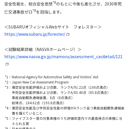
*8
安全性能を、総合安全思想
のもとに今後も進化させ、2030年死
*9
亡交通事故ゼロ
を目指します。
＜SUBARUオフィシャルWebサイト フォレスター＞
https://www.subaru.jp/forester/
＜試験結果詳細（NASVAホームページ）＞
https://www.nasva.go.jp/mamoru/assessment_car/detail/121
*1：National Agency for Automotive Safety and Victims' Aid
*2：Japan New Car Assessment Program
*3：衝突安全性能評価および点数、ランクA/91.22点（100点満点）
予防安全性能評価および点数、ランクA/85.40点（85.8点満点）
事故自動緊急通報装置、8点（8点満点）
総得点、184.62点（193.8点満点）
*4：衝突安全性能及び予防安全性能の評価がAランク且つ事故自動緊急通報装
置を備えていること
*5：ファイブスター賞の対象車種のうち評価年度内での最高得点の車種に与
えられる賞
*6：日本仕様車のみ