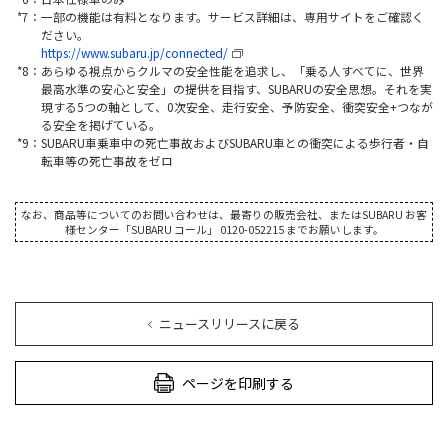
*7：一部の機能は有料となります。サービス詳細は、専用サイトをご確認く
ださい。
https://www.subaru.jp/connected/
*8：あらゆる視点からクルマの安全性能を追求し、「乗る人すべてに、世界
最高水準の安心と安全」の提供を目指す、SUBARUの安全思想。それを実
現する5つの軸として、0次安全、走行安全、予防安全、衝突安全+つなが
る安全を掲げている。
*9：SUBARU車乗車中の死亡事故およびSUBARU車との衝突による歩行者・自
転車等の死亡事故をゼロ
なお、商品等についてのお問い合わせは、最寄りの販売会社、またはSUBARU お客
様センター「SUBARU コール」 0120-052215 までお願いします。
ニュースリリースに戻る
ページを印刷する