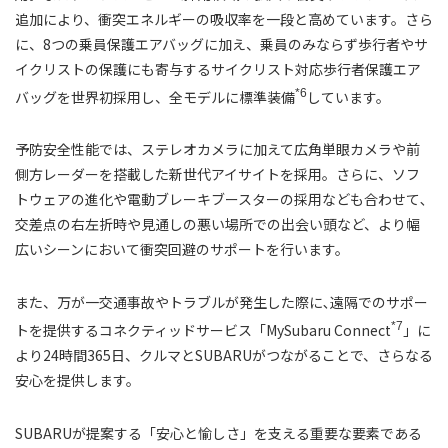
追加により、衝突エネルギーの吸収率を一段と高めています。さら
に、8つの乗員保護エアバッグに加え、乗員のみならず歩行者やサ
イクリストの保護にも寄与するサイクリスト対応歩行者保護エア
*6
バッグを世界初採用し、全モデルに標準装備
しています。
予防安全性能では、ステレオカメラに加えて広角単眼カメラや前
側方レーダーを搭載した新世代アイサイトを採用。さらに、ソフ
トウェアの進化や電動ブレーキブースターの採用なども合わせて､
交差点の右左折時や見通しの悪い場所での出会い頭など、より幅
広いシーンにおいて衝突回避のサポートを行います。
また、万が一交通事故やトラブルが発生した際に､遠隔でのサポー
*7
トを提供するコネクティッドサービス「MySubaru Connect
」に
より24時間365日、クルマとSUBARUがつながることで、さらなる
安心を提供します。
SUBARUが提案する「安心と愉しさ」を支える重要な要素である