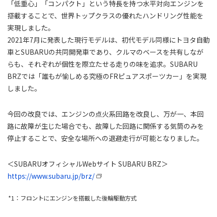
「低重心」「コンパクト」という特長を持つ水平対向エンジンを
搭載することで、世界トップクラスの優れたハンドリング性能を
実現しました。
2021年7月に発表した現行モデルは、初代モデル同様にトヨタ自動
車とSUBARUの共同開発車であり、クルマのベースを共有しなが
らも、それぞれが個性を際立たせる走りの味を追求。SUBARU
BRZでは「誰もが愉しめる究極のFRピュアスポーツカー」を実現
しました。
今回の改良では、エンジンの点火系回路を改良し、万が一、本回
路に故障が生じた場合でも、故障した回路に関係する気筒のみを
停止することで、安全な場所への退避走行が可能となりました。
＜SUBARUオフィシャルWebサイト SUBARU BRZ＞
https://www.subaru.jp/brz/
*1：フロントにエンジンを搭載した後輪駆動方式