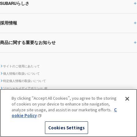
SUBARUらしさ
ひとめでわかる
サステナビリティトップ
閉じる
企業・経営
財務データ
事業所・関係会社
SUBARU
CEOサステナビリティ
SUBARUグループの
採用情報
SUBARUらしさトップ
IRライブラリー
株式情報
SUBARU運動部
メッセージ
サステナビリティ
商品に関する重要なお知らせ
採用情報トップ
SUBARUびと
サステナビリティジャーナル
環境
社会
株主・投資家サポート
個人投資家の皆様へ
閉じる
商品に関する重要なお知らせトップ
新卒採用
中途採用
SUBARUデザイン
SUBARU技報
ガバナンス
社外からの評価
IRカレンダー
電子公告
サイトのご使用にあたって
個人情報の取扱いについて
「SUBARUらしさ」を
SUBARU ハイブリッド車 レスキュ
特定個人情報の取扱いについて
車種別環境情報
ディスクロージャー
SUBARU Lab採用（中途）
航空宇宙カンパニー採用
SUBARUが生み出してきたこと
際立たせる技術
GRI内容索引
TCFD対照表
ー時の取扱い
IRサイト注意事項
ソーシャルメディアポリシー
ポリシー
1.安心と愉しさ
お問い合わせ ／ よくあるご質問
By clicking “Accept All Cookies”, you agree to the storing
「SUBARUらしさ」を
of cookies on your device to enhance site navigation,
クッキーポリシー
自動車リサイクル
リコール情報
販売会社グループ採用
期間従業員採用
際立たせる技術
『魔改造の夜』特設サイト
閉じる
編集方針
レポートライブラリー
analyze site usage, and assist in our marketing efforts.
C
メディア
2.環境技術
ookie Policy
助手席エアバッグに関する重要な
SUBARUのロゴ・標章を不正使用
サステナビリティ関連方針・ガイ
© SUBARU CORPORATION
閉じる
高校生採用
障がい者採用（中途）
企業スポーツ
Cookies Settings
お知らせ
した模倣品にご注意ください
ドライン