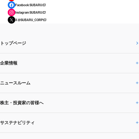
Facebook SUBARU
Instagram SUBARU
X @SUBARU_CORP
トップページ
企業情報
ニュースルーム
企業情報トップ
株主・投資家の皆様へ
ニュースルームトップ
SUBARUのありたい姿
トップメッセージ
サステナビリティ
株主・投資家の皆様へトップ
ニュースリリース
トピックス・お知らせ
SUBARU 2025方針
会社概要・役員／CXO一覧