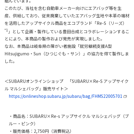
組んでいます。
このたび、当社を含む自動車メーカー向けにエアバッグ等を生
産、供給しており、従来廃棄していたエアバッグ生地や本革の端材
を活用したアップサイクル商品をエコブランド「Re-S（リーズ）
*1
」として企画・製作している豊田合成とコラボレーションするこ
とにより、本商品の製作および発売が実現しました。
なお、本商品は岐阜県の障がい者施設「就労継続支援A型
Hitsujigumo・Sun（ひつじぐも・サン）」の協力を得て製作しま
した。
＜SUBARUオンラインショップ 「SUBARU×Re-S アップサイク
ル マルシェバッグ」販売サイト＞
https://onlineshop.subaru.jp/subaru/bag/FHMS22005701
・商品名：SUBARU×Re-s アップサイクル マルシェバッグ（ブ
ルー・ピンク）
・販売価格：2,750円（消費税込）