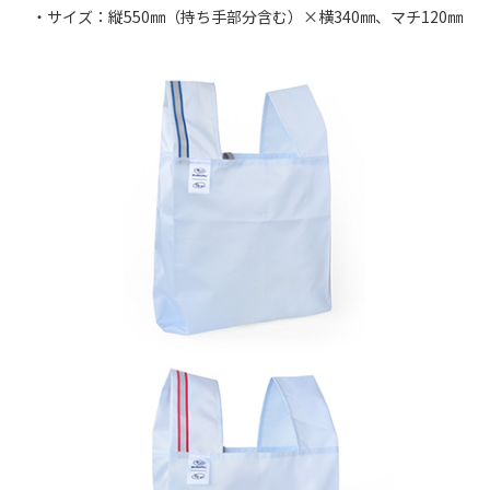
・サイズ：縦550㎜（持ち手部分含む）×横340㎜、マチ120㎜