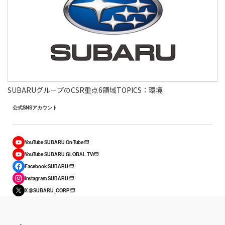
SUBARUグループのCSR重点6領域TOPICS：環境
公式SNSアカウント
YouTube SUBARU On-Tube
YouTube SUBARU GLOBAL TV
Facebook SUBARU
Instagram SUBARU
X @SUBARU_CORP