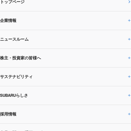
トップページ
企業情報
ニュースルーム
企業情報トップ
株主・投資家の皆様へ
ニュースルームトップ
SUBARUのありたい姿
トップメッセージ
サステナビリティ
株主・投資家の皆様へトップ
ニュースリリース
トピックス・お知らせ
SUBARU 2025方針
会社概要・役員／CXO一覧
SUBARUらしさ
ひとめでわかる
サステナビリティトップ
閉じる
企業・経営
財務データ
事業所・関係会社
SUBARU
CEOサステナビリティ
SUBARUグループの
採用情報
SUBARUらしさトップ
IRライブラリー
株式情報
SUBARU運動部
メッセージ
サステナビリティ