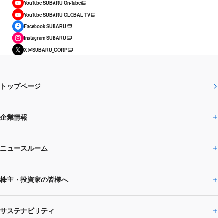
YouTube SUBARU On-Tube
YouTube SUBARU GLOBAL TV
Facebook SUBARU
Instagram SUBARU
X @SUBARU_CORP
トップページ
企業情報
ニュースルーム
企業情報トップ
株主・投資家の皆様へ
ニュースルームトップ
SUBARUのありたい姿
トップメッセージ
サステナビリティ
株主・投資家の皆様へトップ
ニュースリリース
トピックス・お知らせ
SUBARU 2025方針
会社概要・役員／CXO一覧