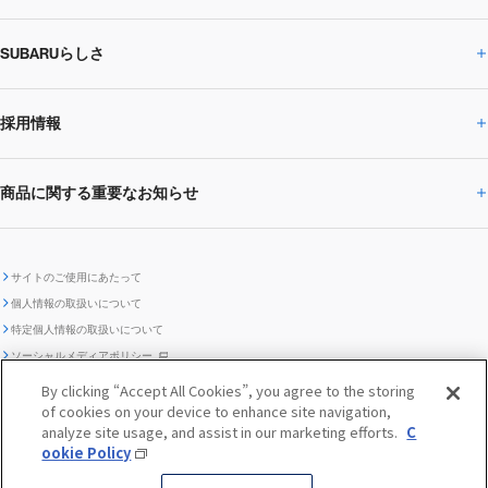
SUBARUらしさ
ひとめでわかる
サステナビリティトップ
閉じる
企業・経営
財務データ
事業所・関係会社
SUBARU
CEOサステナビリティ
SUBARUグループの
採用情報
SUBARUらしさトップ
IRライブラリー
株式情報
SUBARU運動部
メッセージ
サステナビリティ
商品に関する重要なお知らせ
採用情報トップ
SUBARUびと
サステナビリティジャーナル
環境
社会
株主・投資家サポート
個人投資家の皆様へ
閉じる
商品に関する重要なお知らせトップ
新卒採用
中途採用
SUBARUデザイン
SUBARU技報
ガバナンス
社外からの評価
IRカレンダー
電子公告
サイトのご使用にあたって
個人情報の取扱いについて
「SUBARUらしさ」を
SUBARU ハイブリッド車 レスキュ
特定個人情報の取扱いについて
車種別環境情報
ディスクロージャー
SUBARU Lab採用（中途）
航空宇宙カンパニー採用
SUBARUが生み出してきたこと
際立たせる技術
GRI内容索引
TCFD対照表
ー時の取扱い
IRサイト注意事項
ソーシャルメディアポリシー
ポリシー
1.安心と愉しさ
お問い合わせ ／ よくあるご質問
By clicking “Accept All Cookies”, you agree to the storing
「SUBARUらしさ」を
クッキーポリシー
of cookies on your device to enhance site navigation,
自動車リサイクル
リコール情報
販売会社グループ採用
期間従業員採用
際立たせる技術
『魔改造の夜』特設サイト
閉じる
編集方針
レポートライブラリー
analyze site usage, and assist in our marketing efforts.
C
メディア
2.環境技術
ookie Policy
助手席エアバッグに関する重要な
SUBARUのロゴ・標章を不正使用
サステナビリティ関連方針・ガイ
© SUBARU CORPORATION
閉じる
高校生採用
障がい者採用（中途）