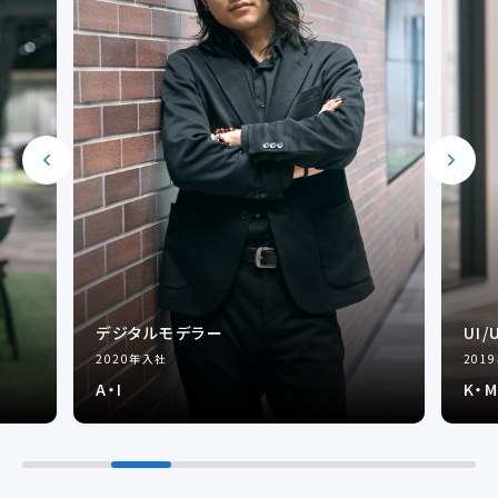
デジタルモデラー
UI
2020年入社
201
A・I
K・