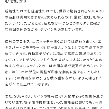
心を動かす
新規性だけでも普遍性だけでも、世界に期待されるSUBARU
の造形は実現できません。求められるのは、常に「意味」を持っ
たデザイン。だからこそ、私たちは一つひとつのカタチに確か
な意図を込めながら、デザインを追求しています。
造形のプロセスは、スケッチを描くだけでは終わりません。エ
キスパートのモデラーと対話を重ね、立体としての完成度を高
めていきます。自動車デザインは極めて高度な領域であり、フ
ィジカルでもデジタルでも立体感覚がなければ、たった1本の
線すら成立しません。ときには大胆な構成変更が求められ、と
きには0.1mm単位の調整が印象を劇的に変えることもあり
ます。その繊細な駆け引きを積み重ねながら、より洗練された
造形へと仕上げていきます。
また、SUBARUデザインの根幹には「人間中心」の思想が息づ
いています。安全性や機能性といった性能面においても、一切
の妥協はありません。エンジニアとの密な対話を通じ、技術と