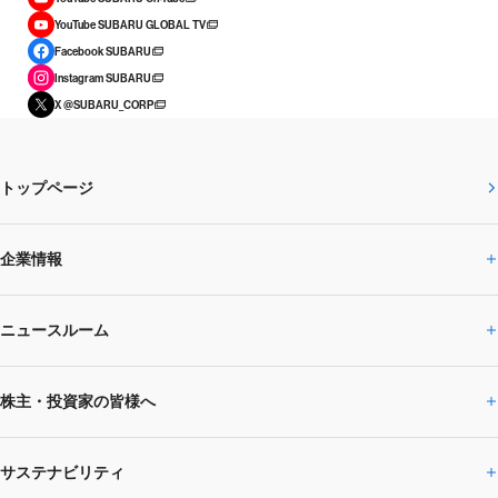
YouTube SUBARU GLOBAL TV
Facebook SUBARU
Instagram SUBARU
X @SUBARU_CORP
トップページ
企業情報
ニュースルーム
企業情報トップ
株主・投資家の皆様へ
ニュースルームトップ
SUBARUのありたい姿
トップメッセージ
サステナビリティ
株主・投資家の皆様へトップ
ニュースリリース
トピックス・お知らせ
SUBARU 2025方針
会社概要・役員／CXO一覧