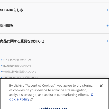
SUBARUらしさ
ひとめでわかる
サステナビリティトップ
閉じる
企業・経営
財務データ
事業所・関係会社
SUBARU
CEOサステナビリティ
SUBARUグループの
採用情報
SUBARUらしさトップ
IRライブラリー
株式情報
SUBARU運動部
メッセージ
サステナビリティ
商品に関する重要なお知らせ
採用情報トップ
SUBARUびと
サステナビリティジャーナル
環境
社会
株主・投資家サポート
個人投資家の皆様へ
閉じる
商品に関する重要なお知らせトップ
新卒採用
中途採用
SUBARUデザイン
SUBARU技報
ガバナンス
社外からの評価
IRカレンダー
電子公告
サイトのご使用にあたって
個人情報の取扱いについて
「SUBARUらしさ」を
SUBARU ハイブリッド車 レスキュ
特定個人情報の取扱いについて
車種別環境情報
ディスクロージャー
SUBARU Lab採用（中途）
航空宇宙カンパニー採用
SUBARUが生み出してきたこと
際立たせる技術
GRI内容索引
TCFD対照表
ー時の取扱い
IRサイト注意事項
ソーシャルメディアポリシー
ポリシー
1.安心と愉しさ
お問い合わせ ／ よくあるご質問
By clicking “Accept All Cookies”, you agree to the storing
「SUBARUらしさ」を
クッキーポリシー
of cookies on your device to enhance site navigation,
自動車リサイクル
リコール情報
販売会社グループ採用
期間従業員採用
際立たせる技術
『魔改造の夜』特設サイト
閉じる
編集方針
レポートライブラリー
analyze site usage, and assist in our marketing efforts.
C
メディア
2.環境技術
ookie Policy
助手席エアバッグに関する重要な
SUBARUのロゴ・標章を不正使用
サステナビリティ関連方針・ガイ
© SUBARU CORPORATION
閉じる
高校生採用
障がい者採用（中途）
企業スポーツ
Cookies Settings
お知らせ
した模倣品にご注意ください