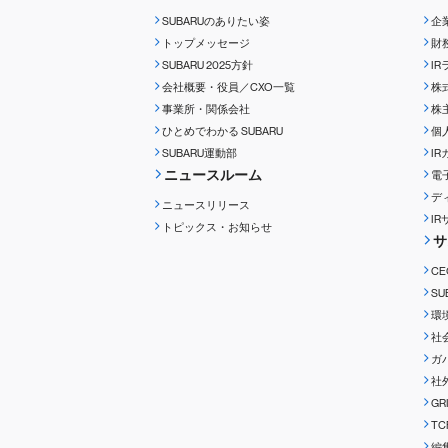
SUBARUのありたい姿
企
トップメッセージ
財
SUBARU 2025方針
I
会社概要・役員／CXO一覧
株
事業所・関係会社
株
ひとめでわかる
SUBARU
個
SUBARU運動部
I
ニュースルーム
電
デ
ニュースリリース
I
トピックス・お知らせ
サ
C
S
環
社
ガ
社
G
T
編