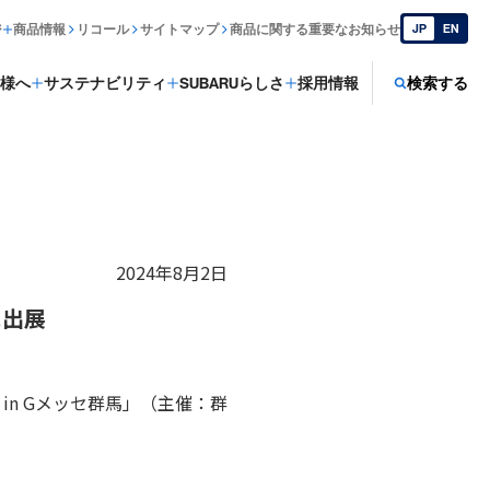
ジ
商品情報
リコール
サイトマップ
商品に関する重要なお知らせ
JP
EN
様へ
サステナビリティ
SUBARUらしさ
採用情報
検索する
2024年8月2日
に出展
 in Gメッセ群馬」（主催：群