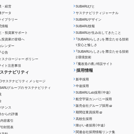
業・経営
SUBARUびと
務データ
サステナビリティジャーナル
Rライブラリー
SUBARUデザイン
式情報
SUBARU技報
主・投資家サポート
SUBARUが生み出してきたこと
人投資家の皆様へ
「SUBARUらしさ」を
際立たせる技術
1.安心と愉しさ
Rカレンダー
「SUBARUらしさ」を
際立たせる技術
子公告
2.環境技術
ィスクロージャー
ポリシー
『魔改造の夜』特設サイト
Rサイト注意事項
採用情報
ステナビリティ
新卒採用
EOサステナビリティ
メッセージ
中途採用
UBARUグループの
サステナビリティ
SUBARU Lab採用（中途）
境
航空宇宙カンパニー採用
会
販売会社グループ採用
バナンス
期間従業員採用
外からの評価
高校生採用
RI内容索引
障がい者採用（中途）
CFD対照表
関連会社採用情報リンク集
集方針