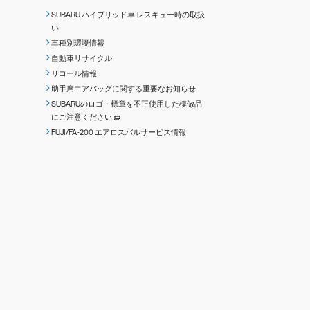
SUBARU ハイブリッド車 レスキュー時の取扱
い
車種別環境情報
自動車リサイクル
リコール情報
助手席エアバッグに関する重要なお知らせ
SUBARUのロゴ・標章を不正使用した模倣品
にご注意ください
FUJI/FA-200 エアロスバルサービス情報