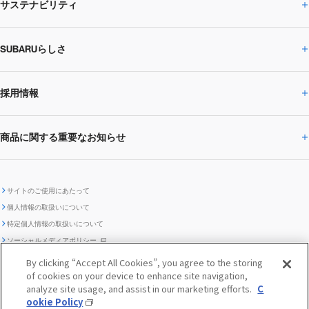
サステナビリティ
株主・投資家の皆様へトップ
ニュースリリース
トピックス・お知らせ
SUBARU 2025方針
会社概要・役員／CXO一覧
SUBARUらしさ
ひとめでわかる
サステナビリティトップ
閉じる
企業・経営
財務データ
事業所・関係会社
SUBARU
CEOサステナビリティ
SUBARUグループの
採用情報
SUBARUらしさトップ
IRライブラリー
株式情報
SUBARU運動部
メッセージ
サステナビリティ
商品に関する重要なお知らせ
採用情報トップ
SUBARUびと
サステナビリティジャーナル
環境
社会
株主・投資家サポート
個人投資家の皆様へ
閉じる
商品に関する重要なお知らせトップ
新卒採用
中途採用
SUBARUデザイン
SUBARU技報
ガバナンス
社外からの評価
IRカレンダー
電子公告
サイトのご使用にあたって
個人情報の取扱いについて
「SUBARUらしさ」を
SUBARU ハイブリッド車 レスキュ
特定個人情報の取扱いについて
車種別環境情報
ディスクロージャー
SUBARU Lab採用（中途）
航空宇宙カンパニー採用
SUBARUが生み出してきたこと
際立たせる技術
GRI内容索引
TCFD対照表
ー時の取扱い
IRサイト注意事項
ソーシャルメディアポリシー
ポリシー
1.安心と愉しさ
お問い合わせ ／ よくあるご質問
By clicking “Accept All Cookies”, you agree to the storing
「SUBARUらしさ」を
クッキーポリシー
of cookies on your device to enhance site navigation,
自動車リサイクル
リコール情報
販売会社グループ採用
期間従業員採用
際立たせる技術
『魔改造の夜』特設サイト
閉じる
編集方針
レポートライブラリー
analyze site usage, and assist in our marketing efforts.
C
メディア
2.環境技術
ookie Policy